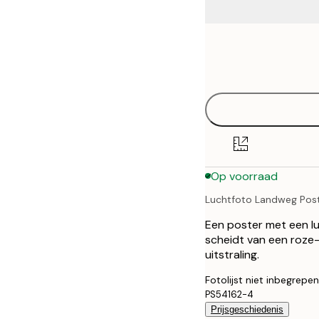
Frame
21x30 cm
options
30x40 cm
40x50 cm
50x50 cm
Op voorraad
50x70 cm
Luchtfoto Landweg Pos
Een poster met een l
scheidt van een roze
uitstraling.
Fotolijst niet inbegrepen
PS54162-4
Prijsgeschiedenis