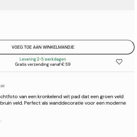
€
€
€ 
€
€ 
VOEG TOE AAN WINKELMANDJE
€
Levering 2-5 werkdagen
€ 
Gratis verzending vanaf € 59
€
€ 
€
ter
uchtfoto van een kronkelend wit pad dat een groen veld
-bruin veld. Perfect als wanddecoratie voor een moderne
.