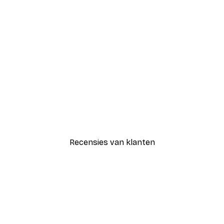
-30%*
Blije Bloemen Poster
Vanaf € 9,07
€ 12,95
Recensies van klanten