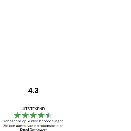
4.3
Recensies
van
Zeer tevreden
UITSTEKEND
klanten
Gebaseerd op 70933 beoordelingen.
Zie een aantal van de recensies hier.
26 mei