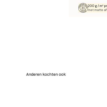
200 g / m² p
met matte af
Anderen kochten ook