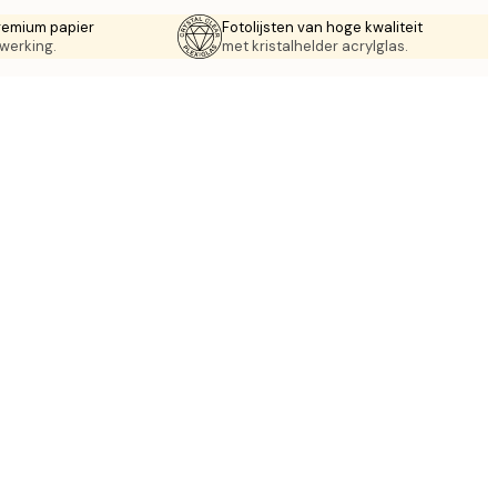
remium papier
Fotolijsten van hoge kwaliteit
werking.
met kristalhelder acrylglas.