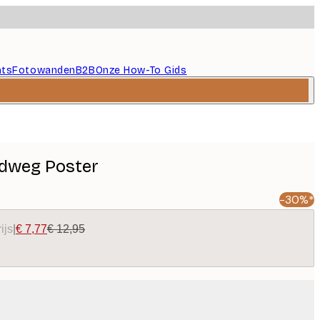
nts
Fotowanden
B2B
Onze How-To Gids
ndweg Poster
-30%*
ijs
|
€ 7,77
€ 12,95