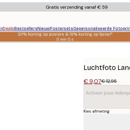
Gratis verzending vanaf € 59
en
Deals
Bestsellers
Nieuw
Postersets
Gepersonaliseerde Fotopri
30% korting op posters & 15% korting op lijsten*
0 min
0 s
Geldig
tot:
2026-
08-
06
Luchtfoto La
€ 9,07
€ 12,95
Activeer jouw ledenpr
Kies afmeting