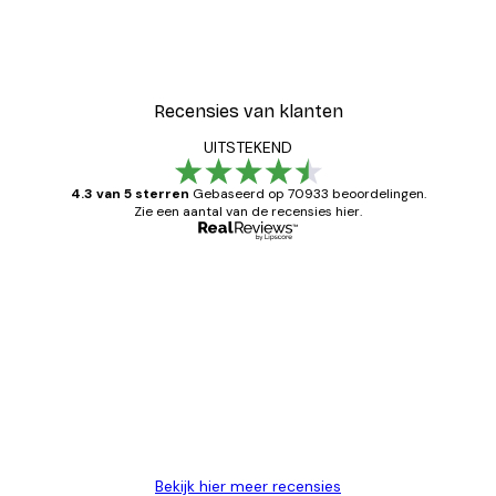
Recensies van klanten
UITSTEKEND
4.3 van 5 sterren
Gebaseerd op 70933 beoordelingen.
Zie een aantal van de recensies hier.
Geverifieerde koper
Recensies
van
Zeer tevreden
klanten
26 mei
Brenda W
Bekijk hier meer recensies