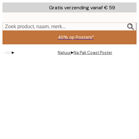
Skip
Gratis verzending vanaf € 59
to
main
content.
Zoek product, naam, merk...
40% op Posters*
▸
▸
Natuur
Na Pali Coast Poster