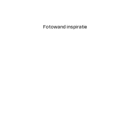
Coco Poster
Vanaf € 7,77
€ 12,95
Fotowand inspiratie