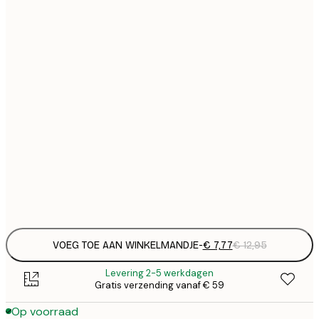
€
21x30 cm
€
€ 
30x40 cm
€
€ 
40x50 cm
€
€ 
50x50 cm
€
€ 
50x70 cm
€
Frame
options
VOEG TOE AAN WINKELMANDJE
-
€ 7,77
€ 12,95
Levering 2-5 werkdagen
Gratis verzending vanaf € 59
Op voorraad