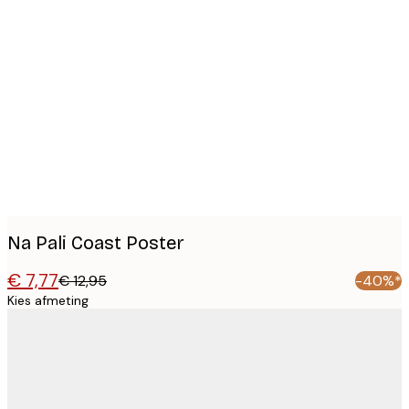
Product
images
Na Pali Coast Poster
€ 7,77
€ 12,95
-40%*
Kies afmeting