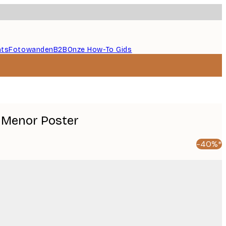
nts
Fotowanden
B2B
Onze How-To Gids
r Menor Poster
-40%*