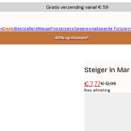
Gratis verzending vanaf € 59
en
Deals
Bestsellers
Nieuw
Postersets
Gepersonaliseerde Fotopri
40% op Posters*
Steiger in Ma
€ 7,77
€ 12,95
Kies afmeting