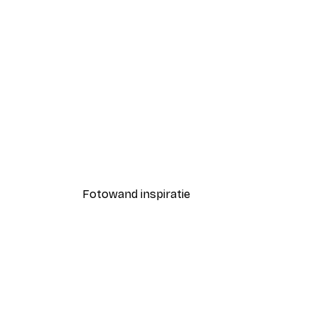
-40%*
Coco Poster
Vanaf € 7,77
€ 12,95
Fotowand inspiratie