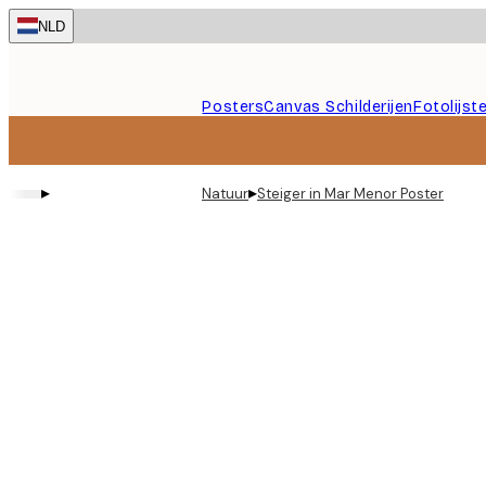
Skip
NLD
to
main
content.
Posters
Canvas Schilderijen
Fotolijst
▸
▸
Natuur
Steiger in Mar Menor Poster