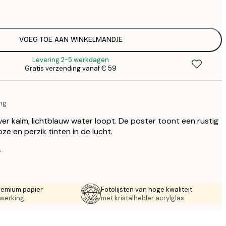
€
€ 
€
€ 
VOEG TOE AAN WINKELMANDJE
€
Levering 2-5 werkdagen
€ 
Gratis verzending vanaf € 59
€
€ 
€
ng
ver kalm, lichtblauw water loopt. De poster toont een rustig
ze en perzik tinten in de lucht.
.
remium papier
Fotolijsten van hoge kwaliteit
werking.
met kristalhelder acrylglas.