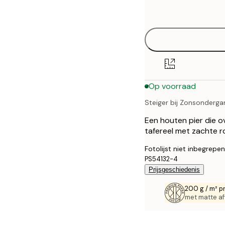
options
30x40 cm
40x50 cm
50x50 cm
Op voorraad
50x70 cm
Steiger bij Zonsonderga
Een houten pier die o
tafereel met zachte ro
Fotolijst niet inbegrepen
PS54132-4
Prijsgeschiedenis
200 g / m² p
met matte af