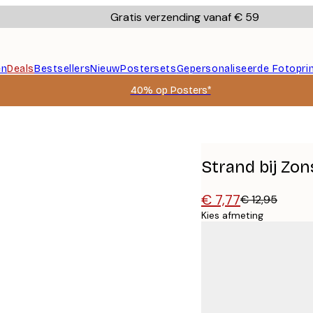
Gratis verzending vanaf € 59
en
Deals
Bestsellers
Nieuw
Postersets
Gepersonaliseerde Fotopri
40% op Posters*
Strand bij Zo
€ 7,77
€ 12,95
Kies afmeting