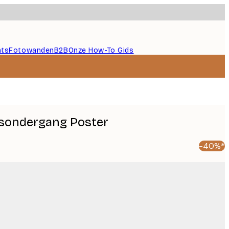
nts
Fotowanden
B2B
Onze How-To Gids
nsondergang Poster
-40%*