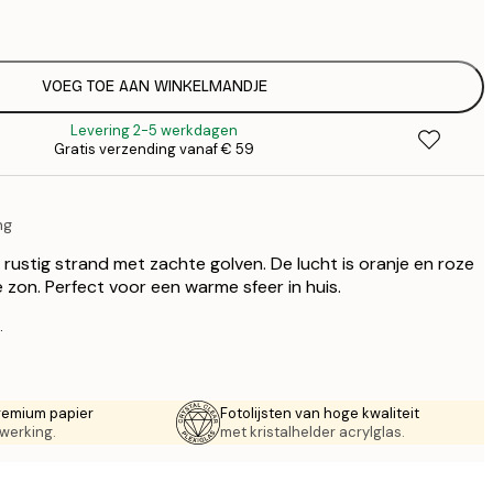
€
€ 
€
€ 
VOEG TOE AAN WINKELMANDJE
€
Levering 2-5 werkdagen
€ 
Gratis verzending vanaf € 59
€
€ 
€
ng
€ 
€
rustig strand met zachte golven. De lucht is oranje en roze
on. Perfect voor een warme sfeer in huis.
.
remium papier
Fotolijsten van hoge kwaliteit
werking.
met kristalhelder acrylglas.