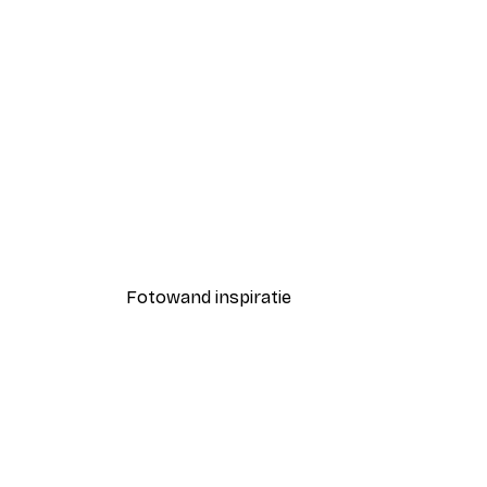
-40%*
Wilde Bloemen Vlinder Poster
Vanaf € 7,77
€ 12,95
Fotowand inspiratie