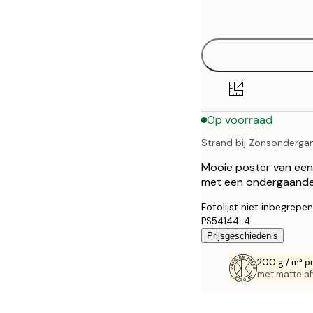
options
30x40 cm
40x50 cm
50x50 cm
Op voorraad
50x70 cm
Strand bij Zonsonderga
70x100 cm
Mooie poster van een 
met een ondergaande z
Fotolijst niet inbegrepen
PS54144-4
Prijsgeschiedenis
200 g / m² p
met matte af