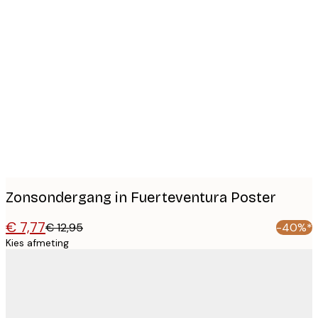
Product
images
Zonsondergang in Fuerteventura Poster
€ 7,77
€ 12,95
-40%*
Kies afmeting