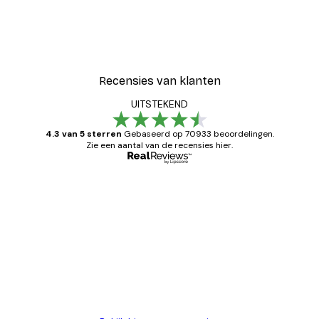
Recensies van klanten
UITSTEKEND
4.3 van 5 sterren
Gebaseerd op 70933 beoordelingen.
Zie een aantal van de recensies hier.
Geverifieerde koper
Recensies
van
Zeer tevreden
klanten
26 mei
Brenda W