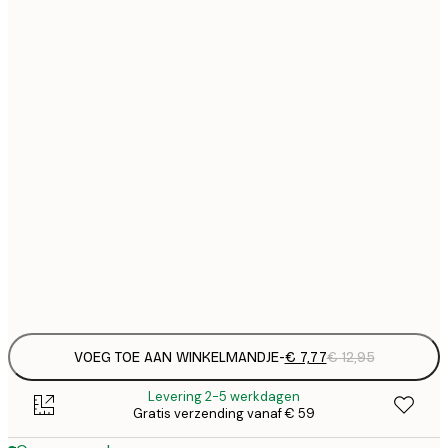
€
21x30 cm
€
€ 
30x40 cm
€
€ 
40x50 cm
€
€ 
50x50 cm
€
€ 
50x70 cm
€
Frame
options
VOEG TOE AAN WINKELMANDJE
-
€ 7,77
€ 12,95
Levering 2-5 werkdagen
Gratis verzending vanaf € 59