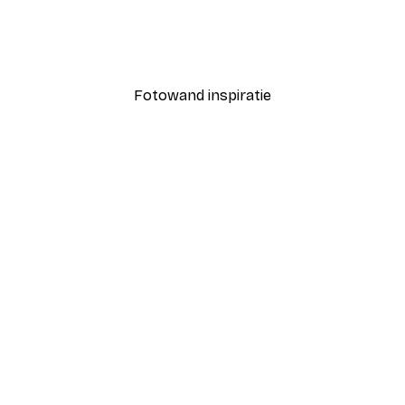
r poster
Capri Coastline Poster
Vanaf € 7,77
€ 12,95
Fotowand inspiratie