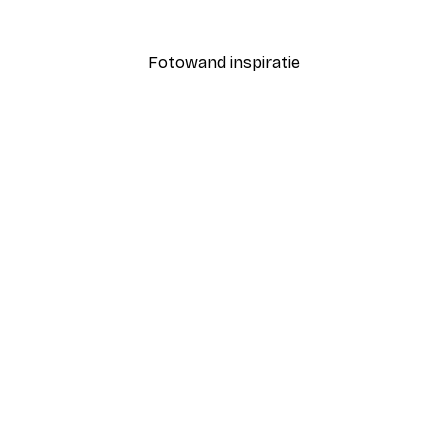
Vanaf € 7,77
€ 12,95
Fotowand inspiratie