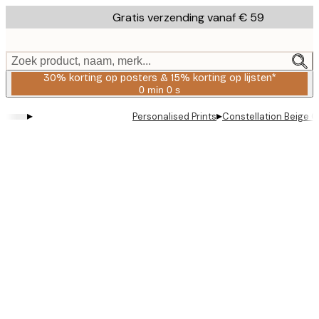
Skip
Gratis verzending vanaf € 59
to
main
content.
Zoek product, naam, merk...
30% korting op posters & 15% korting op lijsten*
0 min
0 s
Geldig
tot:
▸
▸
Personalised Prints
Constellation Beige G
2026-
08-
06