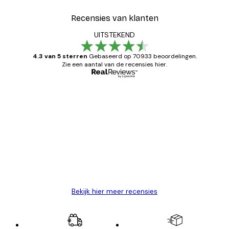
Recensies van klanten
UITSTEKEND
4.3 van 5 sterren
Gebaseerd op 70933 beoordelingen.
Zie een aantal van de recensies hier.
Geverifieerde koper
Recensies
van
Zeer tevreden
klanten
26 mei
Brenda W
Bekijk hier meer recensies