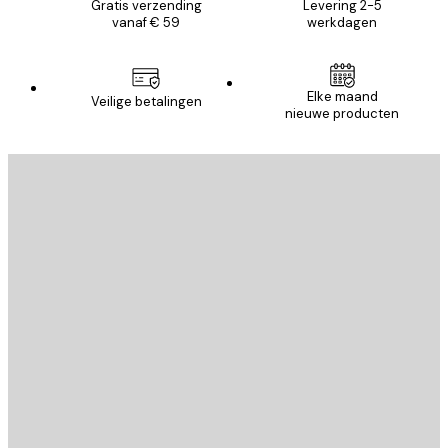
Gratis verzending
Levering 2-5
vanaf € 59
werkdagen
Elke maand
Veilige betalingen
nieuwe producten
E-mail
VERSTUUR
Store
Poster Store
Klantenservice