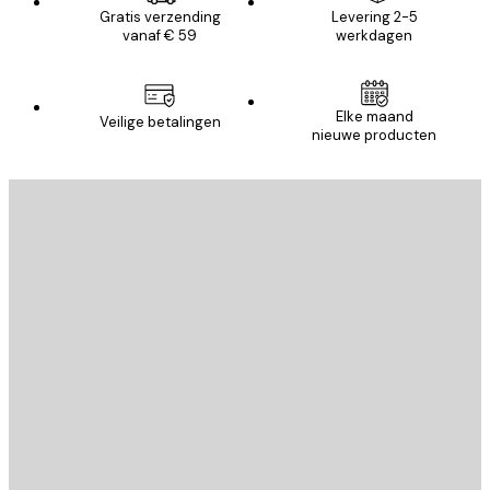
Gratis verzending
Levering 2-5
vanaf € 59
werkdagen
Elke maand
Veilige betalingen
nieuwe producten
E-mail
VERSTUUR
Store
Poster Store
Klantenservice