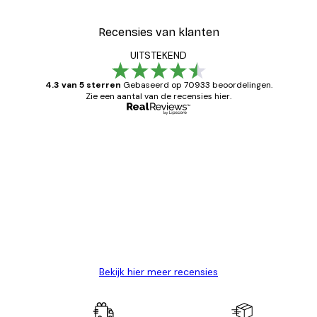
Recensies van klanten
UITSTEKEND
4.3 van 5 sterren
Gebaseerd op 70933 beoordelingen.
Zie een aantal van de recensies hier.
Geverifieerde koper
Recensies
van
Zeer tevreden
klanten
26 mei
Brenda W
Bekijk hier meer recensies