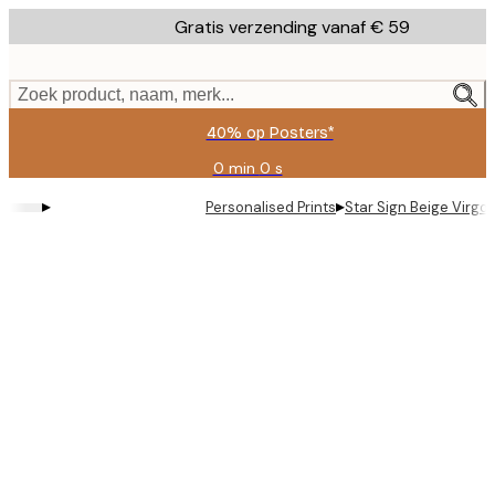
Skip
Gratis verzending vanaf € 59
to
main
content.
Zoek product, naam, merk...
40% op Posters*
0 min
0 s
Geldig
tot:
▸
▸
Personalised Prints
Star Sign Beige Virgo 
2026-
08-
09