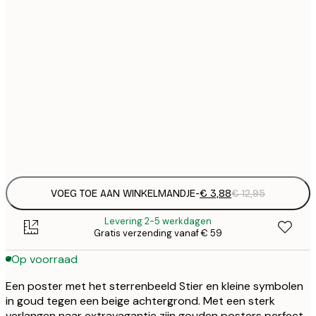
€
21x30 cm
€
€
30x40 cm
€
€
50x70 cm
€
Frame
options
VOEG TOE AAN WINKELMANDJE
-
€ 3,88
€ 12,95
Levering 2-5 werkdagen
Gratis verzending vanaf € 59
Op voorraad
Een poster met het sterrenbeeld Stier en kleine symbolen
in goud tegen een beige achtergrond. Met een sterk
verlangen naar extravagantie zijn gouden posters perfect