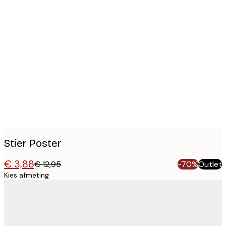
Product
images
Stier Poster
€ 3,88
€ 12,95
-70%
Outlet
Kies afmeting