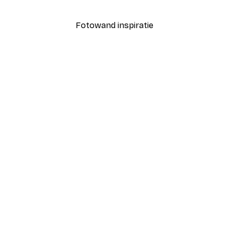
Vanaf € 3,88
€ 12,95
Fotowand inspiratie