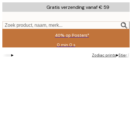
Skip
Gratis verzending vanaf € 59
to
main
content.
Zoek product, naam, merk...
40% op Posters*
0 min
0 s
Geldig
tot:
▸
▸
Zodiac prints
Stier P
2026-
08-
09