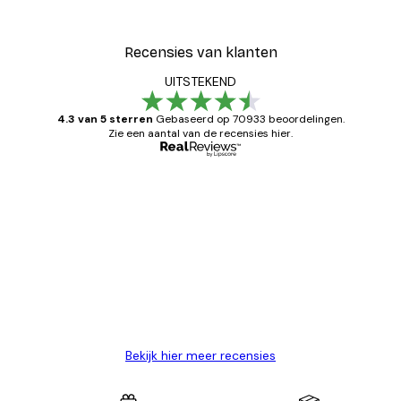
Recensies van klanten
UITSTEKEND
4.3 van 5 sterren
Gebaseerd op 70933 beoordelingen.
Zie een aantal van de recensies hier.
Geverifieerde koper
Recensies
van
Zeer tevreden
klanten
26 mei
Brenda W
Bekijk hier meer recensies