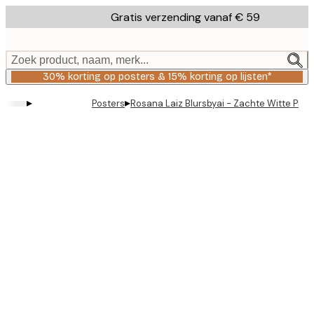
Skip
Gratis verzending vanaf € 59
to
main
content.
Zoek product, naam, merk...
30% korting op posters & 15% korting op lijsten*
▸
▸
Posters
Rosana Laiz Blursbyai - Zachte Witte Pioe