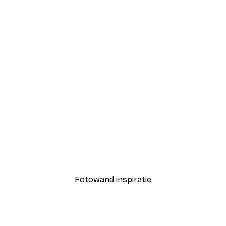
-70%
Outlet
at Funky Cat Poster
Je t’aime Poster
Vanaf € 3,88
€ 12,95
Fotowand inspiratie