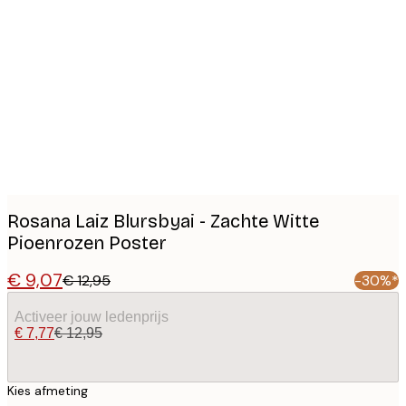
Product
images
Rosana Laiz Blursbyai - Zachte Witte
Pioenrozen Poster
€ 9,07
€ 12,95
-30%*
Activeer jouw ledenprijs
€ 7,77
€ 12,95
Kies afmeting