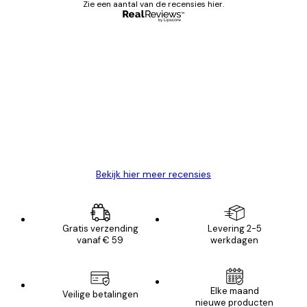
Zie een aantal van de recensies hier.
Geverifieerde koper
Recensies
van
Zeer tevreden
klanten
26 mei
Brenda W
Bekijk hier meer recensies
Gratis verzending
Levering 2-5
vanaf € 59
werkdagen
Elke maand
Veilige betalingen
nieuwe producten