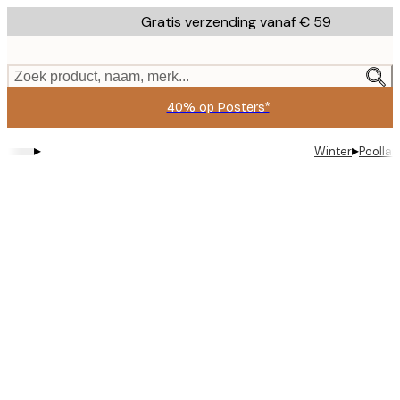
Skip
Gratis verzending vanaf € 59
to
main
content.
Zoek product, naam, merk...
40% op Posters*
▸
▸
Winter
Poollan