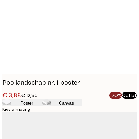
Product
images
Poollandschap nr. 1 poster
€ 3,88
€ 12,95
-70%
Outlet
Poster
Canvas
Kies afmeting