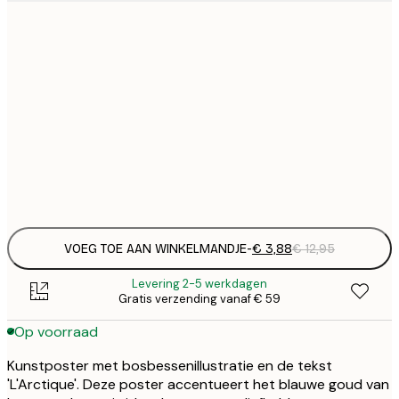
€
21x30 cm
€
€
30x40 cm
€
€
50x70 cm
€
Frame
options
VOEG TOE AAN WINKELMANDJE
-
€ 3,88
€ 12,95
Levering 2-5 werkdagen
Gratis verzending vanaf € 59
Op voorraad
Kunstposter met bosbessenillustratie en de tekst
'L'Arctique'. Deze poster accentueert het blauwe goud van