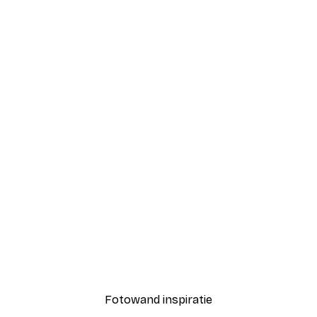
-40%*
Cirkels No1 Poster
Valencia oranje poster
Vanaf € 7,77
€ 12,95
Fotowand inspiratie