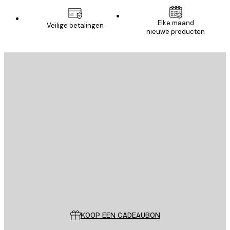
Elke maand
Veilige betalingen
nieuwe producten
E-mail
VERSTUUR
Store
Poster Store
Klantenservice
KOOP EEN CADEAUBON