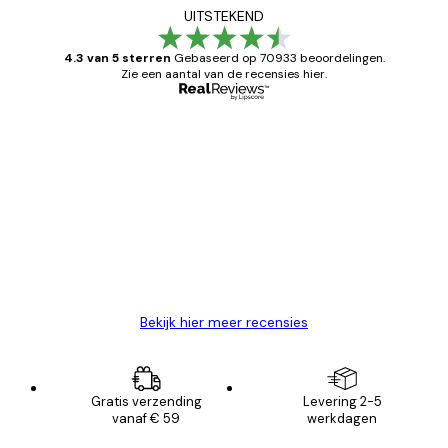
UITSTEKEND
4.3 van 5 sterren
Gebaseerd op 70933 beoordelingen.
Zie een aantal van de recensies hier.
Geverifieerde koper
Recensies
van
Zeer tevreden
klanten
26 mei
Brenda W
Bekijk hier meer recensies
Gratis verzending
Levering 2-5
vanaf € 59
werkdagen