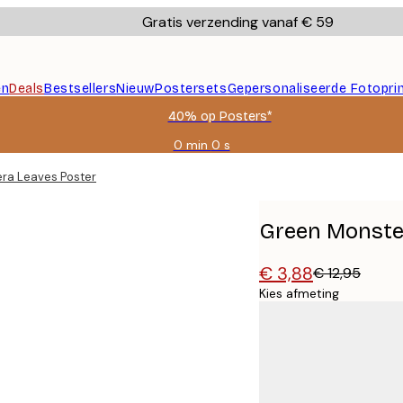
Gratis verzending vanaf € 59
en
Deals
Bestsellers
Nieuw
Postersets
Gepersonaliseerde Fotopri
40% op Posters*
0 min
0 s
Geldig
tot:
ra Leaves Poster
2026-
08-
09
Green Monste
€ 3,88
€ 12,95
Kies afmeting