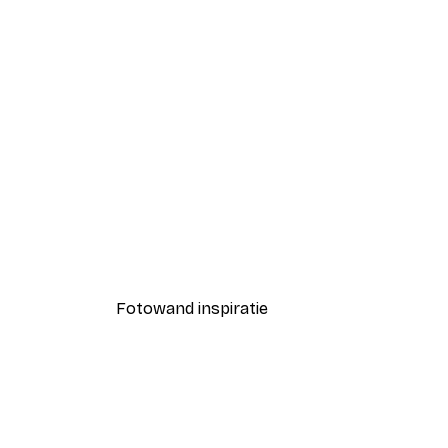
-40%*
Monstera Leaves Poster
Vanaf € 7,77
€ 12,95
Fotowand inspiratie