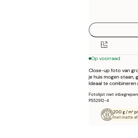
Frame
21x30 cm
options
30x40 cm
50x70 cm
Op voorraad
Close-up foto van gro
je huis mogen staan, g
Ideaal te combineren
Fotolijst niet inbegrepen
PS52912-4
200 g / m² p
met matte af