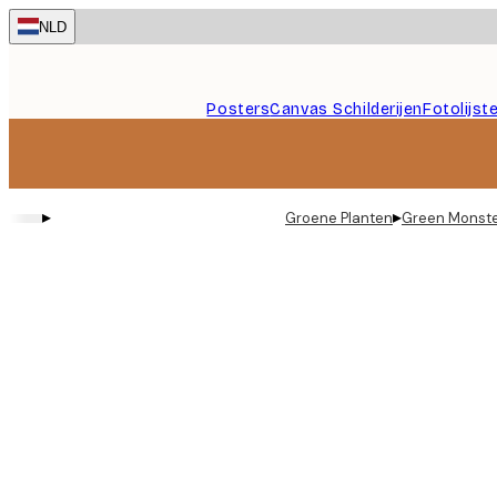
Skip
NLD
to
main
content.
Posters
Canvas Schilderijen
Fotolijst
▸
▸
Groene Planten
Green Monste