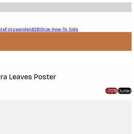
nts
Fotowanden
B2B
Onze How-To Gids
ra Leaves Poster
-70%
Outlet