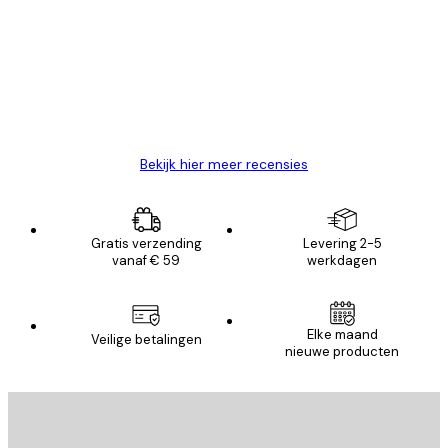
van
Zeer tevreden
klanten
26 mei
Brenda W
Bekijk hier meer recensies
Gratis verzending
Levering 2-5
vanaf € 59
werkdagen
Elke maand
Veilige betalingen
nieuwe producten