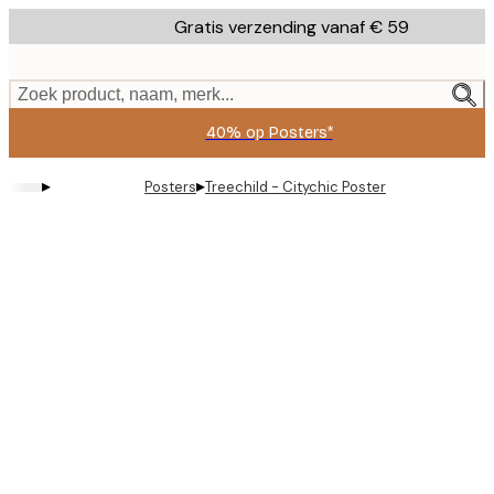
Skip
Gratis verzending vanaf € 59
to
main
content.
Zoek product, naam, merk...
40% op Posters*
▸
▸
Posters
Treechild - Citychic Poster