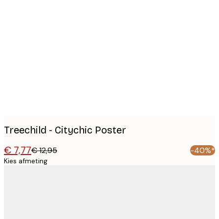
Product
images
Treechild - Citychic Poster
€ 7,77
€ 12,95
-40%*
Kies afmeting