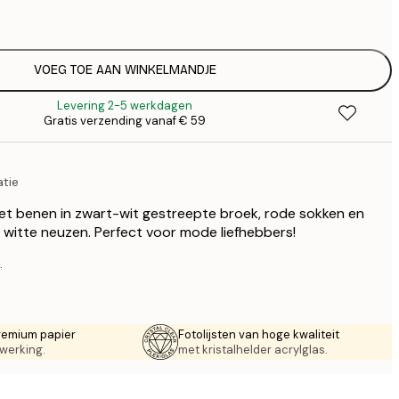
€
€ 
€
€ 
VOEG TOE AAN WINKELMANDJE
€
Levering 2-5 werkdagen
€ 
Gratis verzending vanaf € 59
€
€ 
€
atie
€ 
et benen in zwart-wit gestreepte broek, rode sokken en
witte neuzen. Perfect voor mode liefhebbers!
.
remium papier
Fotolijsten van hoge kwaliteit
werking.
met kristalhelder acrylglas.