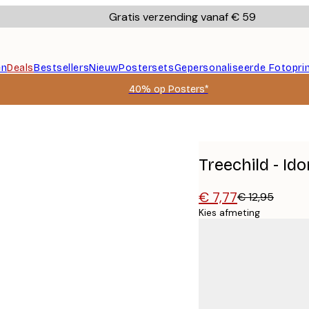
Gratis verzending vanaf € 59
en
Deals
Bestsellers
Nieuw
Postersets
Gepersonaliseerde Fotopri
40% op Posters*
Treechild - Id
€ 7,77
€ 12,95
Kies afmeting