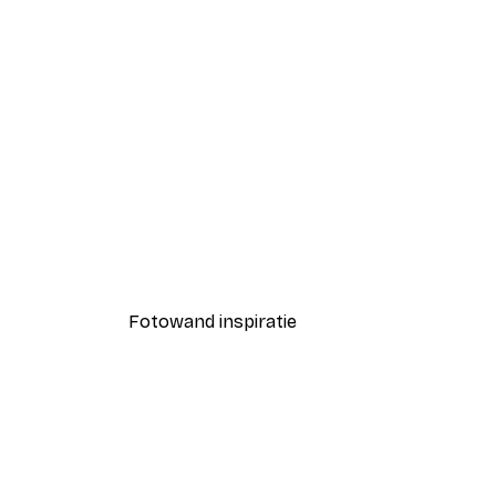
-40%*
Zomerochtend poster
Vanaf € 7,77
€ 12,95
Fotowand inspiratie