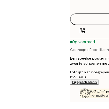
options
30x40 cm
40x50 cm
50x70 cm
Op voorraad
70x100 cm
Gestreepte Broek Illustr
100x150 cm
Een speelse poster m
zwarte schoenen met 
Fotolijst niet inbegrepen
PS58031-4
Prijsgeschiedenis
200 g / m² p
met matte af