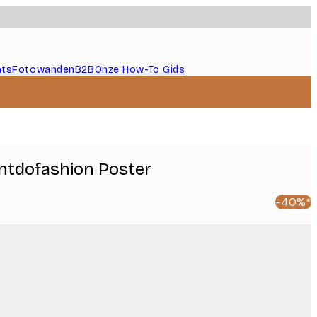
nts
Fotowanden
B2B
Onze How-To Gids
ontdofashion Poster
-40%*