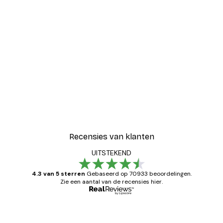
-30%*
Blije Bloemen Poster
Vanaf € 9,07
€ 12,95
Recensies van klanten
UITSTEKEND
4.3 van 5 sterren
Gebaseerd op 70933 beoordelingen.
Zie een aantal van de recensies hier.
Geverifieerde koper
Recensies