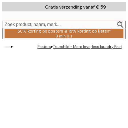
Skip
Gratis verzending vanaf € 59
to
main
content.
Zoek product, naam, merk...
30% korting op posters & 15% korting op lijsten*
0 min
0 s
Geldig
tot:
▸
▸
Posters
Treechild - More love, less laundry Poster
2026-
08-
06