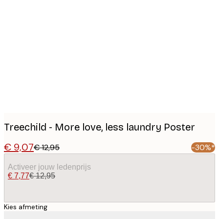
Product
images
Treechild - More love, less laundry Poster
€ 9,07
€ 12,95
-30%*
Activeer jouw ledenprijs
€ 7,77
€ 12,95
Kies afmeting