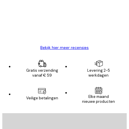
van
Zeer tevreden
klanten
26 mei
Brenda W
Bekijk hier meer recensies
Gratis verzending
Levering 2-5
vanaf € 59
werkdagen
Elke maand
Veilige betalingen
nieuwe producten