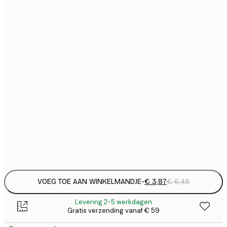
€
13x18 cm
€
21x30 cm
€
€ 
30x40 cm
€
€ 
50x50 cm
€
€ 
50x70 cm
€
Frame
options
VOEG TOE AAN WINKELMANDJE
-
€ 3,87
€ 6,45
Levering 2-5 werkdagen
Gratis verzending vanaf € 59