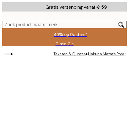
Skip
Gratis verzending vanaf € 59
to
main
content.
Zoek product, naam, merk...
40% op Posters*
0 min
0 s
Geldig
tot:
▸
▸
Teksten & Quotes
Hakuna Matata Poster
2026-
08-
09