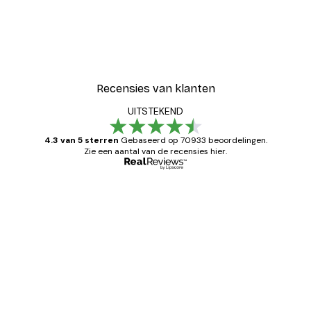
Recensies van klanten
UITSTEKEND
4.3 van 5 sterren
Gebaseerd op 70933 beoordelingen.
Zie een aantal van de recensies hier.
Geverifieerde koper
Recensies
van
Zeer tevreden
klanten
26 mei
Brenda W