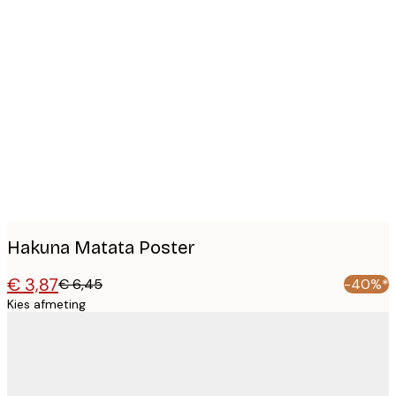
Product
images
Hakuna Matata Poster
€ 3,87
€ 6,45
-40%*
Kies afmeting