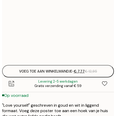
€
21x30 cm
€
€ 
30x40 cm
€
€ 
50x70 cm
€
Frame
options
VOEG TOE AAN WINKELMANDJE
-
€ 7,77
€ 12,95
Levering 2-5 werkdagen
Gratis verzending vanaf € 59
Op voorraad
"Love yourself" geschreven in goud en wit in liggend
formaat. Voeg deze poster toe aan een hoek van je huis