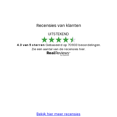
Recensies van klanten
UITSTEKEND
4.3 van 5 sterren
Gebaseerd op 70933 beoordelingen.
Zie een aantal van de recensies hier.
Geverifieerde koper
Recensies
van
Zeer tevreden
klanten
26 mei
Brenda W
Bekijk hier meer recensies