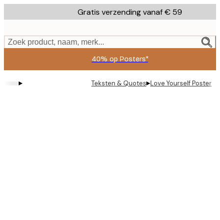
Skip
Gratis verzending vanaf € 59
to
main
content.
Zoek product, naam, merk...
40% op Posters*
▸
▸
Teksten & Quotes
Love Yourself Poster