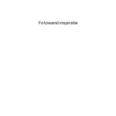
Zomerochtend poster
Vanaf € 7,77
€ 12,95
Fotowand inspiratie