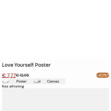
Product
images
Love Yourself Poster
€ 7,77
€ 12,95
-40%*
Poster
Canvas
Kies afmeting