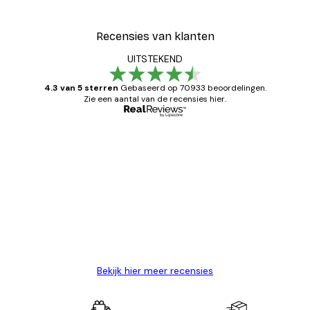
Recensies van klanten
UITSTEKEND
4.3 van 5 sterren
Gebaseerd op 70933 beoordelingen.
Zie een aantal van de recensies hier.
Geverifieerde koper
Recensies
van
Zeer tevreden
klanten
26 mei
Brenda W
Bekijk hier meer recensies