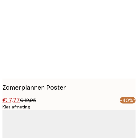
Product
images
Zomerplannen Poster
€ 7,77
€ 12,95
-40%*
Kies afmeting