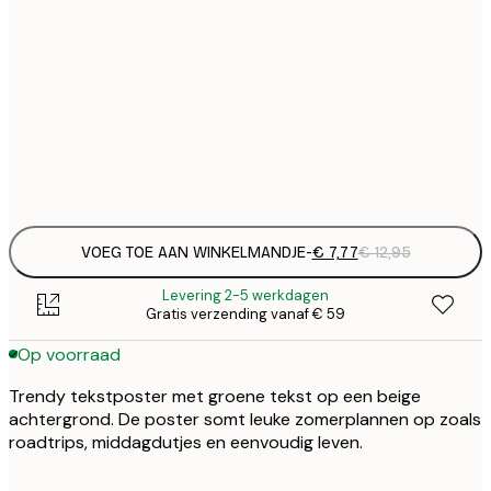
€
21x30 cm
€
€ 
30x40 cm
€
Frame
options
VOEG TOE AAN WINKELMANDJE
-
€ 7,77
€ 12,95
Levering 2-5 werkdagen
Gratis verzending vanaf € 59
Op voorraad
Trendy tekstposter met groene tekst op een beige
achtergrond. De poster somt leuke zomerplannen op zoals
roadtrips, middagdutjes en eenvoudig leven.