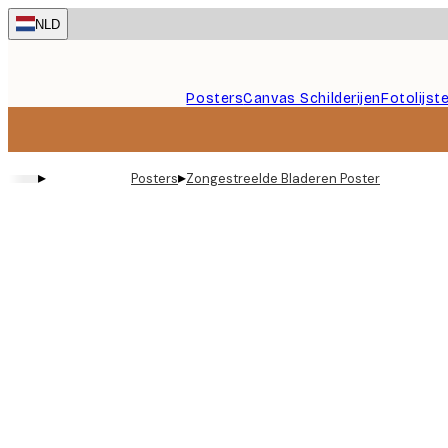
Skip
NLD
to
main
content.
Posters
Canvas Schilderijen
Fotolijst
▸
▸
Posters
Zongestreelde Bladeren Poster