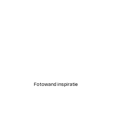
-40%*
Zomerochtend poster
Vanaf € 7,77
€ 12,95
Fotowand inspiratie