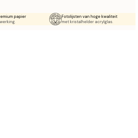
remium papier
Fotolijsten van hoge kwaliteit
werking.
met kristalhelder acrylglas.