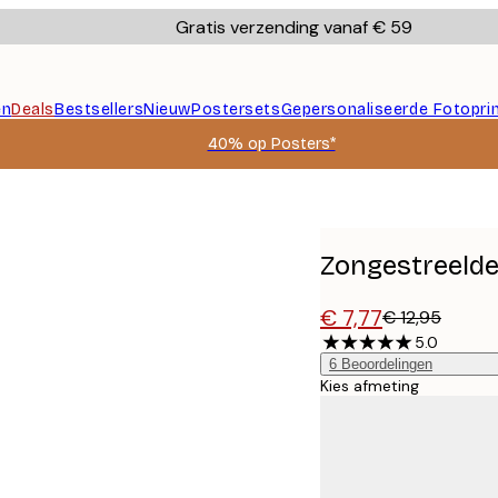
Gratis verzending vanaf € 59
en
Deals
Bestsellers
Nieuw
Postersets
Gepersonaliseerde Fotopri
40% op Posters*
Zongestreelde
€ 7,77
€ 12,95
5.0
6
Beoordelingen
Kies afmeting