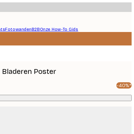
nts
Fotowanden
B2B
Onze How-To Gids
 Bladeren Poster
-40%*