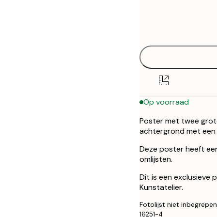
Frame
21x30 cm
options
30x40 cm
50x70 cm
Op voorraad
Poster met twee grot
achtergrond met een
Deze poster heeft ee
omlijsten.
Dit is een exclusieve
Kunstatelier.
Fotolijst niet inbegrepen
16251-4