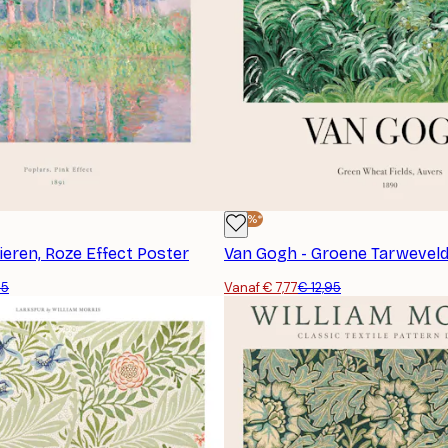
-40%*
ieren, Roze Effect Poster
95
Vanaf € 7,77
€ 12,95