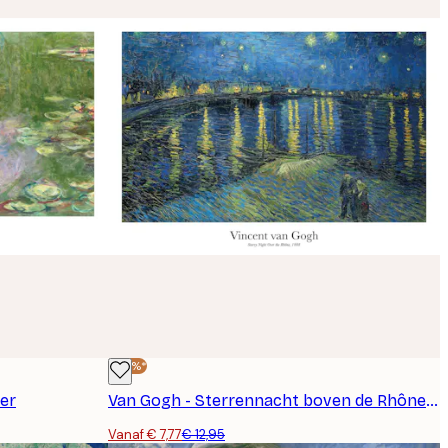
-40%*
er
Van Gogh - Sterrennacht boven de Rhône Poster
Vanaf € 7,77
€ 12,95