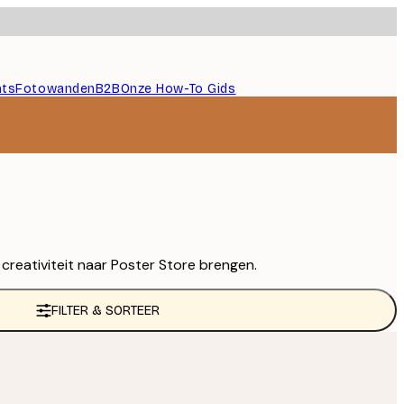
nts
Fotowanden
B2B
Onze How-To Gids
reativiteit naar Poster Store brengen.
FILTER & SORTEER