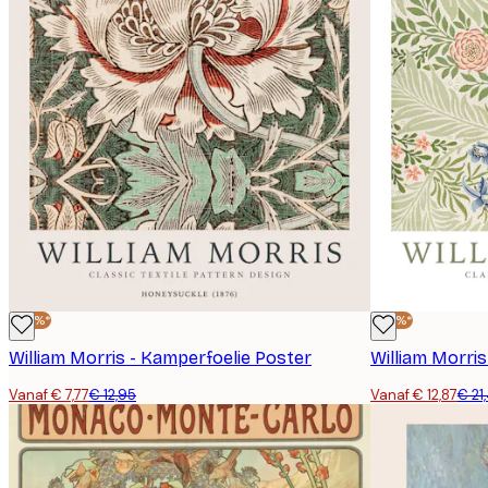
-40%*
-40%*
William Morris - Kamperfoelie Poster
William Morri
Vanaf € 7,77
€ 12,95
Vanaf € 12,87
€ 21