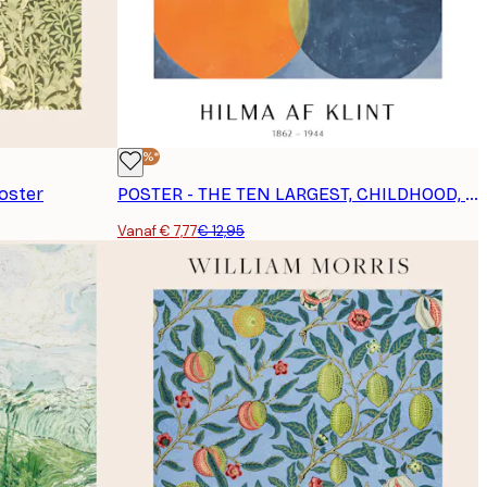
-40%*
oster
POSTER - THE TEN LARGEST, CHILDHOOD, NO. 2 BY HILMA AF KLINT
Vanaf € 7,77
€ 12,95