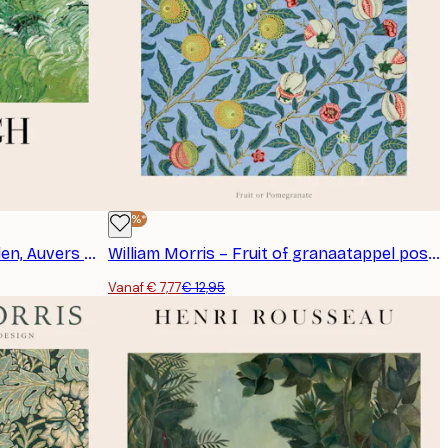
-40%*
Van Gogh - Groene Tarwevelden, Auvers No2 Poster
William Morris – Fruit of granaatappel poster
Vanaf € 7,77
€ 12,95