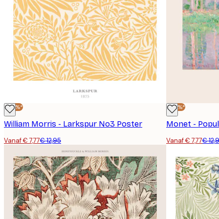
-40%*
-40%*
William Morris - Larkspur No3 Poster
Monet - Popul
Vanaf € 7,77
€ 12,95
Vanaf € 7,77
€ 12,