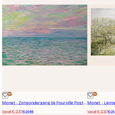
-40%*
-40%*
Monet - Zonsondergang bij Pourville Poster
Monet - Lente 
Vanaf € 12,87
€ 21,45
Vanaf € 12,87
€ 21