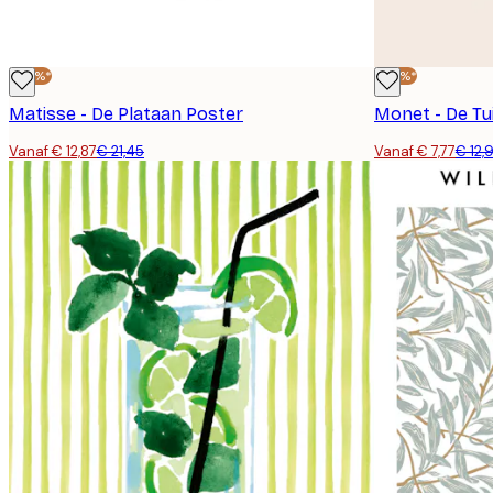
-40%*
-40%*
Matisse - De Plataan Poster
Vanaf € 12,87
€ 21,45
Vanaf € 7,77
€ 12,