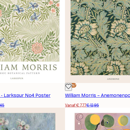
-40%*
s - Larkspur No4 Poster
William Morris – Anemonenp
,45
Vanaf € 7,77
€ 12,95