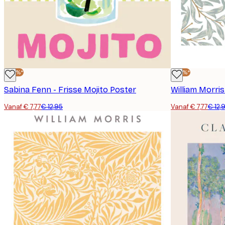
-40%*
-40%*
Sabina Fenn - Frisse Mojito Poster
William Morri
Vanaf € 7,77
€ 12,95
Vanaf € 7,77
€ 12,