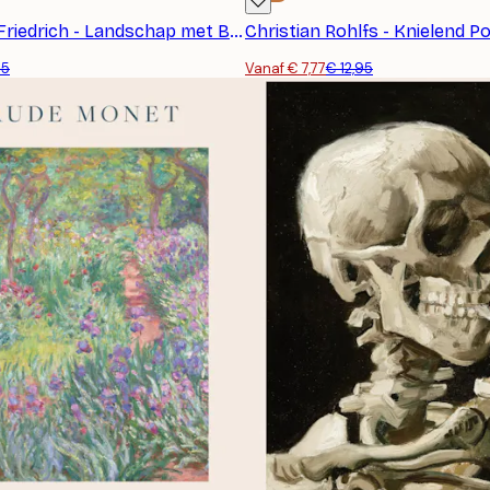
Caspar David Friedrich - Landschap met Bergmeer, Ochtend Poster
Christian Rohlfs - Knielend P
95
Vanaf € 7,77
€ 12,95