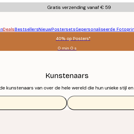
Gratis verzending vanaf € 59
en
Deals
Bestsellers
Nieuw
Postersets
Gepersonaliseerde Fotopri
40% op Posters*
0 min
0 s
Geldig
tot:
2026-
08-
09
Kunstenaars
unstenaars van over de hele wereld die hun unieke stijl en c