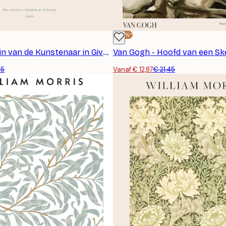
-40%*
Monet - De Tuin van de Kunstenaar in Giverny Poster
95
Vanaf € 12,87
€ 21,45