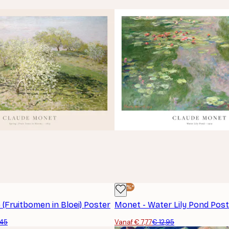
-40%*
(Fruitbomen in Bloei) Poster
Monet - Water Lily Pond Post
,45
Vanaf € 7,77
€ 12,95