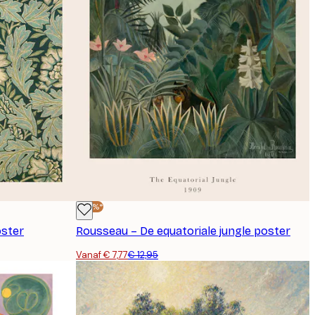
-40%*
oster
Rousseau – De equatoriale jungle poster
Vanaf € 7,77
€ 12,95