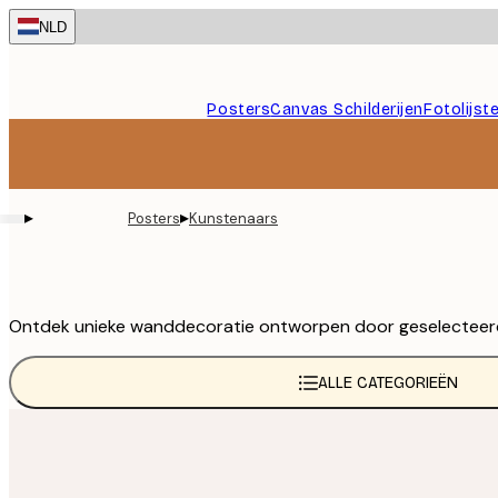
Skip
NLD
to
main
content.
Posters
Canvas Schilderijen
Fotolijst
▸
▸
Posters
Kunstenaars
Ontdek unieke wanddecoratie ontworpen door geselecteerde k
ALLE CATEGORIEËN