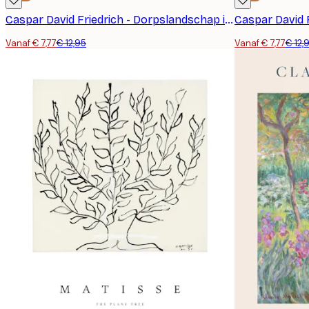
Caspar David Friedrich - Dorpslandschap in Ochtendlicht Poster
Vanaf € 7,77
€ 12,95
Vanaf € 7,77
€ 12,