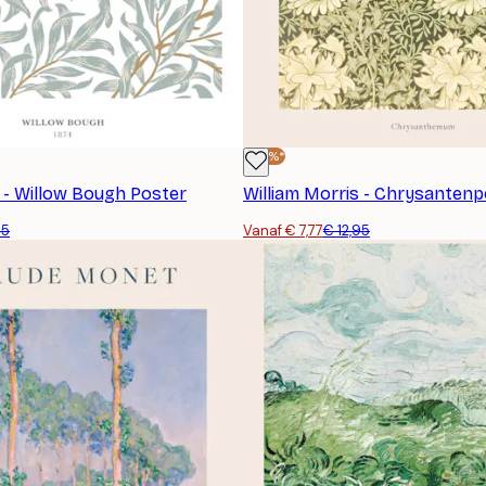
-40%*
s - Willow Bough Poster
William Morris - Chrysantenp
95
Vanaf € 7,77
€ 12,95