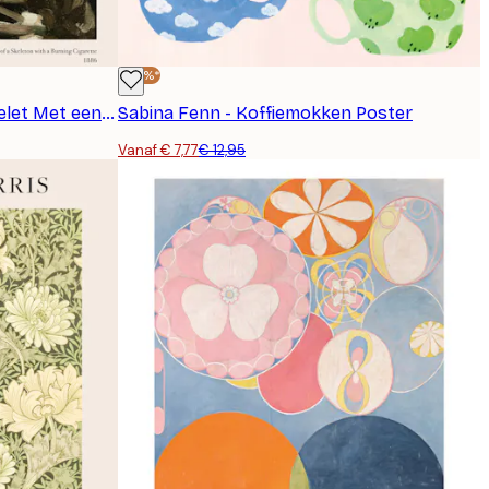
-40%*
Van Gogh - Hoofd van een Skelet Met een Brandende Sigaret Poster
Sabina Fenn - Koffiemokken Poster
Vanaf € 7,77
€ 12,95