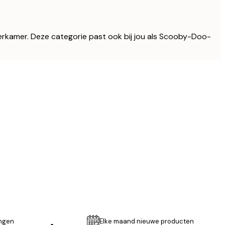
rkamer. Deze categorie past ook bij jou als Scooby-Doo-
Geverifieerde koper
Leuke posters
31 dec
Rosanne S
ingen
Elke maand nieuwe producten