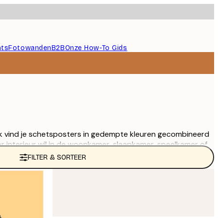
nts
Fotowanden
B2B
Onze How-To Gids
 vind je schetsposters in gedempte kleuren gecombineerd
er interieur wil in de woonkamer, slaapkamer, speelkamer of
FILTER & SORTEER