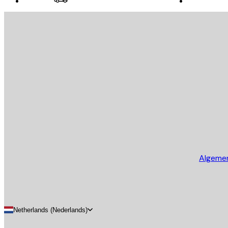
E-mail
VERSTUUR
Store
Algeme
Netherlands (Nederlands)