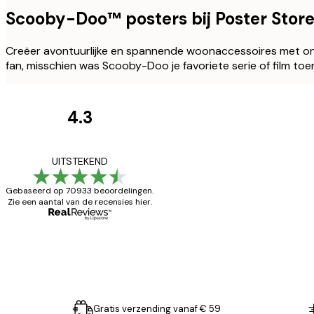
Scooby-Doo™ posters bij Poster Stor
Creëer avontuurlijke en spannende woonaccessoires met onz
fan, misschien was Scooby-Doo je favoriete serie of film toen
4.3
Recensies
van
Zeer tevreden
UITSTEKEND
klanten
Gebaseerd op 70933 beoordelingen.
Zie een aantal van de recensies hier.
26 mei
Brenda W
Gratis verzending vanaf € 59