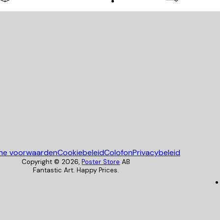
Poster Store
ne voorwaarden
Cookiebeleid
Colofon
Privacybeleid
Copyright ©
2026
,
Poster Store
AB
Fantastic Art. Happy Prices.