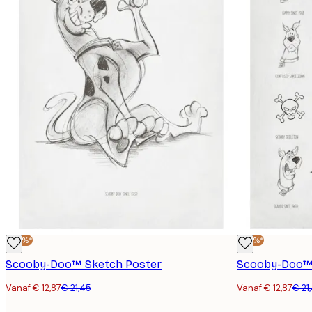
-40%*
-40%*
Scooby-Doo™ Sketch Poster
Scooby-Doo™ 
Vanaf € 12,87
€ 21,45
Vanaf € 12,87
€ 21