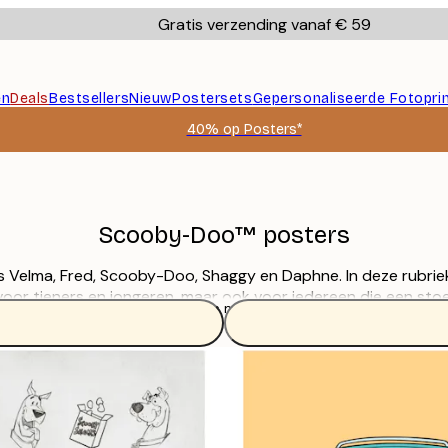
Gratis verzending vanaf € 59
en
Deals
Bestsellers
Nieuw
Postersets
Gepersonaliseerde Fotopri
40% op Posters*
Scooby-Doo™ posters
Velma, Fred, Scooby-Doo, Shaggy en Daphne. In deze rubriek
 voor tieners en jongeren, maar ook voor iedereen die een sto
Lees meer
kantoor aan huis!