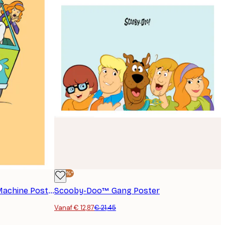
-40%*
Scooby-Doo™ The Mystery Machine Poster
Scooby-Doo™ Gang Poster
Vanaf € 12,87
€ 21,45