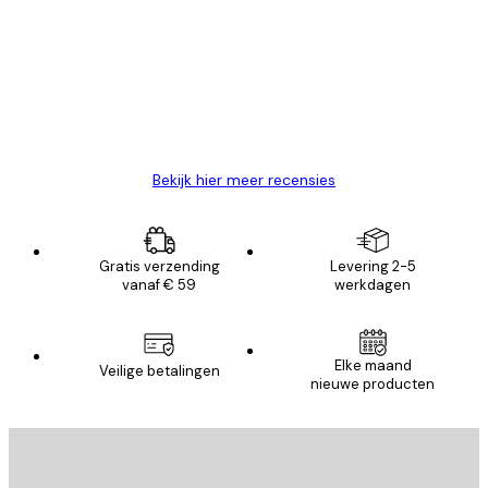
van
Zeer tevreden
klanten
26 mei
Brenda W
Bekijk hier meer recensies
Gratis verzending
Levering 2-5
vanaf € 59
werkdagen
E-mail
Elke maand
Veilige betalingen
nieuwe producten
AANMELDEN
Privacy beleid