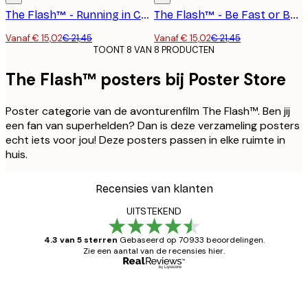
The Flash™ - Running in Central City Poster
The Flash™ - Be Fast or Be Last Poster
Vanaf € 15,02
€ 21,45
Vanaf € 15,02
€ 21,45
TOONT 8 VAN 8 PRODUCTEN
The Flash™ posters bij Poster Store
Poster categorie van de avonturenfilm The Flash™. Ben jij
een fan van superhelden? Dan is deze verzameling posters
echt iets voor jou! Deze posters passen in elke ruimte in
huis.
Recensies van klanten
UITSTEKEND
4.3 van 5 sterren
Gebaseerd op 70933 beoordelingen.
Zie een aantal van de recensies hier.
Geverifieerde koper
Recensies