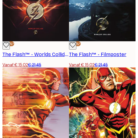
-30%*
-30%*
The Flash™ - Worlds Collide Poster
The Flash™ - Filmposter
Vanaf € 15,02
€ 21,45
Vanaf € 15,02
€ 21,45