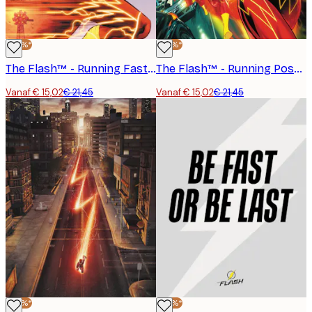
-30%*
-30%*
The Flash™ - Running Fast Poster
The Flash™ - Running Poster
Vanaf € 15,02
€ 21,45
Vanaf € 15,02
€ 21,45
-30%*
-30%*