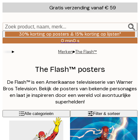
Skip
Gratis verzending vanaf € 59
to
main
content.
Zoek product, naam, merk...
30% korting op posters & 15% korting op lijsten*
0 min
0 s
Geldig
tot:
▸
▸
Merken
The Flash™
2026-
08-
06
The Flash™ posters
De Flash™ is een Amerikaanse televisieserie van Warner
Bros Television. Bekijk de posters van bekende personages
en laat je inspireren door een wereld vol avontuurlijke
superhelden!
Alle categorieën
Filter & sorteer