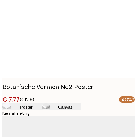
Product
images
Botanische Vormen No2 Poster
€ 7,77
€ 12,95
-40%*
Poster
Canvas
Kies afmeting