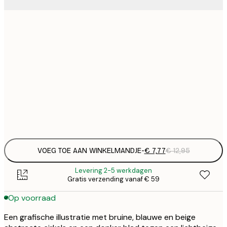
€
21x30 cm
€
€ 
30x40 cm
€
€ 
50x70 cm
€
Frame
options
VOEG TOE AAN WINKELMANDJE
-
€ 7,77
€ 12,95
Levering 2-5 werkdagen
Gratis verzending vanaf € 59
Op voorraad
Een grafische illustratie met bruine, blauwe en beige