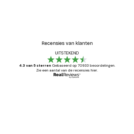
Recensies van klanten
UITSTEKEND
4.3 van 5 sterren
Gebaseerd op 70933 beoordelingen.
Zie een aantal van de recensies hier.
Geverifieerde koper
Recensies
van
Zeer tevreden
klanten
26 mei
Brenda W