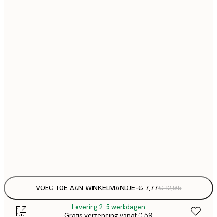
€
21x30 cm
€
€ 
30x40 cm
€
€ 
40x50 cm
€
€ 
50x70 cm
€
€ 
70x100 cm
€
€ 
100x150 cm
Frame
options
VOEG TOE AAN WINKELMANDJE
-
€ 7,77
€ 12,95
Levering 2-5 werkdagen
Gratis verzending vanaf € 59