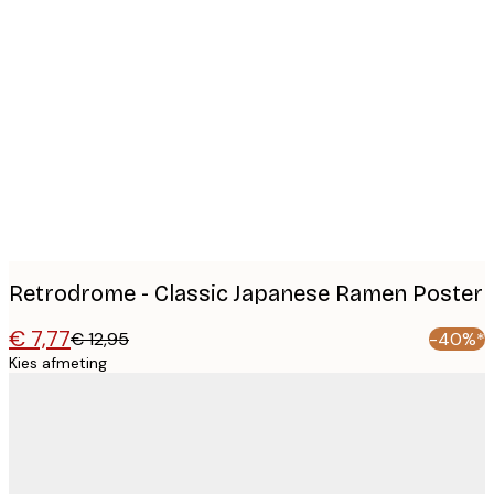
Product
images
Retrodrome - Classic Japanese Ramen Poster
€ 7,77
€ 12,95
-40%*
Kies afmeting