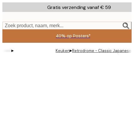
Skip
Gratis verzending vanaf € 59
to
main
content.
Zoek product, naam, merk...
40% op Posters*
▸
▸
Keuken
Retrodrome - Classic Japanese 