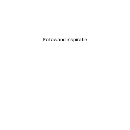
-40%*
Daniel Coulmann - Geometrische Tennisbal No2 Poster
THE MIUUS STUDIO - Eenz
Vanaf € 7,77
€ 12,95
Fotowand inspiratie