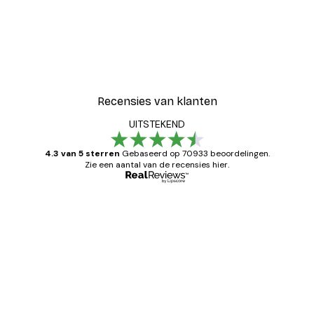
Recensies van klanten
UITSTEKEND
4.3 van 5 sterren
Gebaseerd op 70933 beoordelingen.
Zie een aantal van de recensies hier.
Geverifieerde koper
Recensies
van
Zeer tevreden
klanten
26 mei
Brenda W