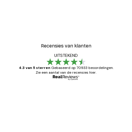
Recensies van klanten
UITSTEKEND
4.3 van 5 sterren
Gebaseerd op 70933 beoordelingen.
Zie een aantal van de recensies hier.
Geverifieerde koper
Recensies
van
Zeer tevreden
klanten
26 mei
Brenda W