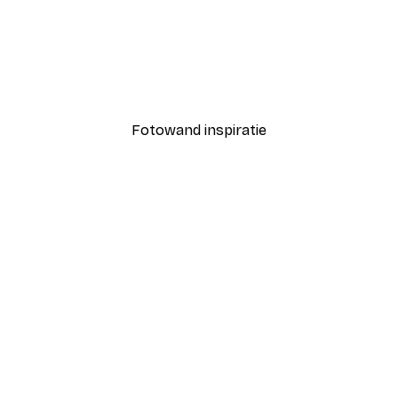
-30%*
Poster
Bloem deur Poster
Vanaf € 9,07
€ 12,95
Fotowand inspiratie