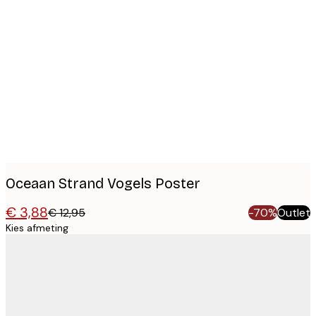
Product
images
Oceaan Strand Vogels Poster
€ 3,88
€ 12,95
-70%
Outlet
Kies afmeting