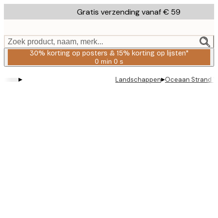
Skip
Gratis verzending vanaf € 59
to
main
content.
Zoek product, naam, merk...
30% korting op posters & 15% korting op lijsten*
0 min
0 s
Geldig
tot:
▸
▸
Landschappen
Oceaan Strand V
2026-
08-
06