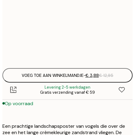
€
21x30 cm
€
€
30x40 cm
€
€
50x70 cm
€
Frame
options
VOEG TOE AAN WINKELMANDJE
-
€ 3,88
€ 12,95
Levering 2-5 werkdagen
Gratis verzending vanaf € 59
Op voorraad
Een prachtige landschapsposter van vogels die over de
zee en het lange crèmekleurige zandstrand vliegen. De