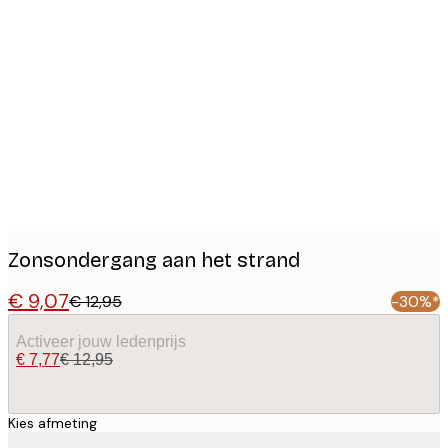
Product
images
Zonsondergang aan het strand
€ 9,07
€ 12,95
-30%*
Activeer jouw ledenprijs
€ 7,77
€ 12,95
Kies afmeting