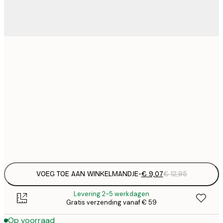
€
21x30 cm
€
€ 
30x40 cm
€
€ 
50x70 cm
€
Frame
options
VOEG TOE AAN WINKELMANDJE
-
€ 9,07
€ 12,95
Levering 2-5 werkdagen
Gratis verzending vanaf € 59
Op voorraad