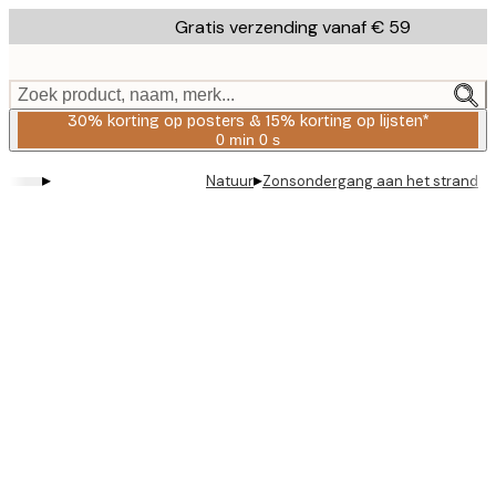
Skip
Gratis verzending vanaf € 59
to
main
content.
Zoek product, naam, merk...
30% korting op posters & 15% korting op lijsten*
0 min
0 s
Geldig
tot:
▸
▸
Natuur
Zonsondergang aan het strand
2026-
08-
06