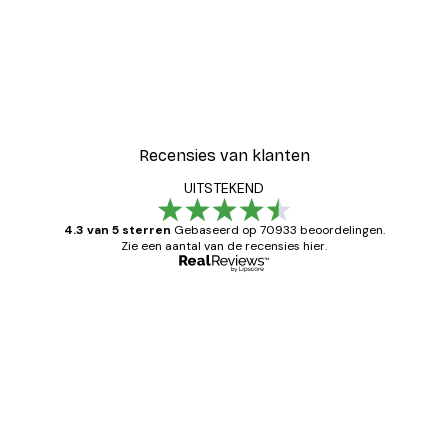
Recensies van klanten
UITSTEKEND
4.3 van 5 sterren
Gebaseerd op 70933 beoordelingen.
Zie een aantal van de recensies hier.
Geverifieerde koper
Recensies
van
Zeer tevreden
klanten
26 mei
Brenda W