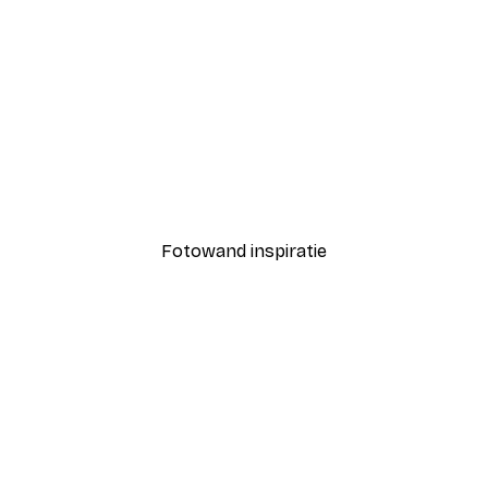
-30%*
il Poster
Fashion Street Poster
Vanaf € 9,07
€ 12,95
Fotowand inspiratie