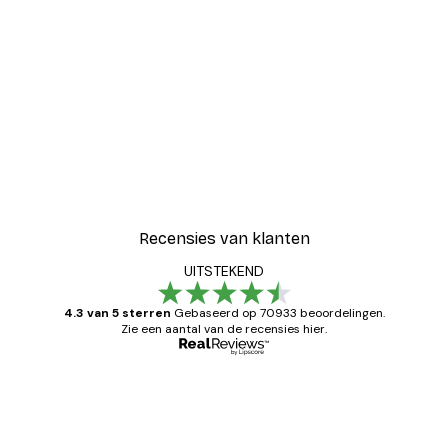
Recensies van klanten
UITSTEKEND
4.3 van 5 sterren
Gebaseerd op 70933 beoordelingen.
Zie een aantal van de recensies hier.
Geverifieerde koper
Recensies
van
Zeer tevreden