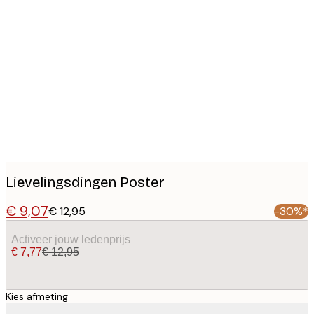
Product
images
Lievelingsdingen Poster
€ 9,07
€ 12,95
-30%*
Activeer jouw ledenprijs
€ 7,77
€ 12,95
Kies afmeting