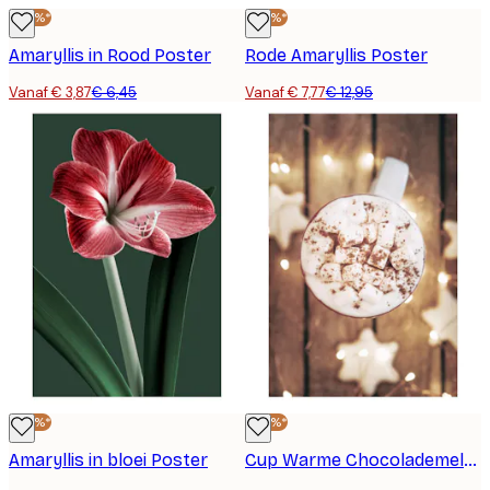
-40%*
-40%*
Amaryllis in Rood Poster
Rode Amaryllis Poster
Vanaf € 3,87
€ 6,45
Vanaf € 7,77
€ 12,95
-40%*
-40%*
Amaryllis in bloei Poster
Cup Warme Chocolademelk Poster