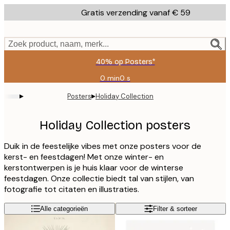
Skip
Gratis verzending vanaf € 59
to
main
content.
Zoek product, naam, merk...
40% op Posters*
0 min
0 s
Geldig
tot:
▸
▸
Posters
Holiday Collection
2026-
08-
09
Holiday Collection posters
Duik in de feestelijke vibes met onze posters voor de
kerst- en feestdagen! Met onze winter- en
kerstontwerpen is je huis klaar voor de winterse
feestdagen. Onze collectie biedt tal van stijlen, van
fotografie tot citaten en illustraties.
Alle categorieën
Filter & sorteer