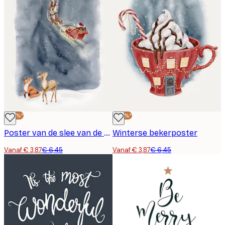
-40%*
-40%*
Poster van de slee van de kerstman
Winterse bekerposter
Vanaf € 3,87
€ 6,45
Vanaf € 3,87
€ 6,45