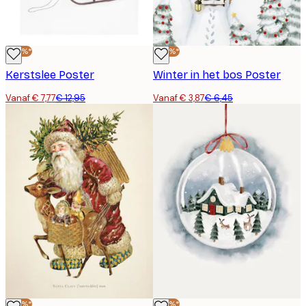
-40%*
-40%*
Kerstslee Poster
Winter in het bos Poster
Vanaf € 7,77
€ 12,95
Vanaf € 3,87
€ 6,45
-40%*
-40%*