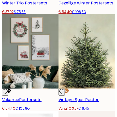
Winter Trio Postersets
Gezellige winter Postersets
€ 37,92
€ 75,85
€ 54,40
€ 108,80
-50%
-40%*
VakantiePostersets
Vintage Spar Poster
€ 54,40
€ 108,80
Vanaf € 3,87
€ 6,45