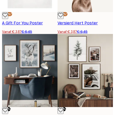
-40%*
-40%*
A Gift For You Poster
Versierd Hert Poster
Vanaf € 3,87
€ 6,45
Vanaf € 3,87
€ 6,45
-50%
-50%