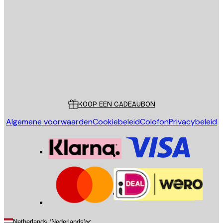
E-mail
VERSTUUR
Store
Poster Store
Klantenservice
KOOP EEN CADEAUBON
Algemene voorwaarden
Cookiebeleid
Colofon
Privacybeleid
Netherlands (Nederlands)