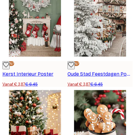
-40%*
-40%*
Kerst Interieur Poster
Oude Stad Feestdagen Poster
Vanaf € 3,87
€ 6,45
Vanaf € 3,87
€ 6,45