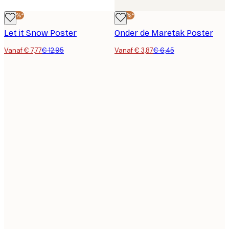
-40%*
-40%*
Let it Snow Poster
Onder de Maretak Poster
Vanaf € 7,77
€ 12,95
Vanaf € 3,87
€ 6,45