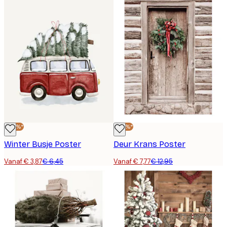
-40%*
-40%*
Winter Busje Poster
Deur Krans Poster
Vanaf € 3,87
€ 6,45
Vanaf € 7,77
€ 12,95