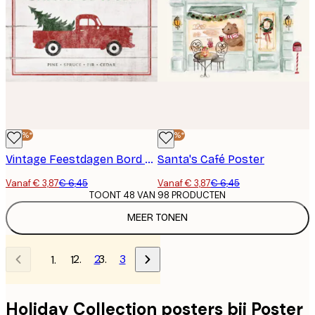
-40%*
-40%*
Vintage Feestdagen Bord Poster
Santa's Café Poster
Vanaf € 3,87
€ 6,45
Vanaf € 3,87
€ 6,45
TOONT 48 VAN 98 PRODUCTEN
MEER TONEN
2
3
1
Holiday Collection posters bij Poster