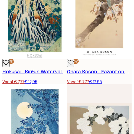
-40%*
-40%*
Hokusai - Kirifuri Waterval bij Kurokami Berg in Shimotsuke Poster
Ohara Koson - Fazant op Kersenbloesem Tak Poster
Vanaf € 7,77
€ 12,95
Vanaf € 7,77
€ 12,95