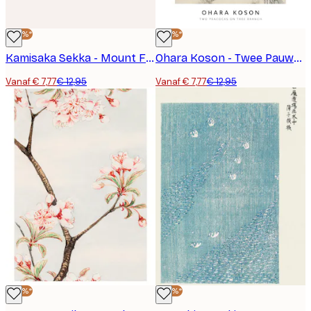
-40%*
-40%*
Kamisaka Sekka - Mount Fuji from Momoyogusa Poster
Ohara Koson - Twee Pauwen op Boomtak Poster
Vanaf € 7,77
€ 12,95
Vanaf € 7,77
€ 12,95
-40%*
-40%*