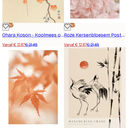
-40%*
-40%*
Ohara Koson - Koolmees op Paulowniatak Poster
Roze Kersenbloesem Poster
Vanaf € 12,87
€ 21,45
Vanaf € 12,87
€ 21,45