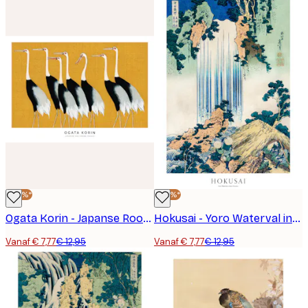
-40%*
-40%*
Ogata Korin - Japanse Roodkuif Kraanvogels Poster
Hokusai - Yoro Waterval in Mino Provincie Poster
Vanaf € 7,77
€ 12,95
Vanaf € 7,77
€ 12,95