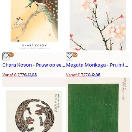
-40%*
-40%*
Ohara Koson - Pauw op een Kersenbloesemboom Poster
Megata Morikaga - Pruimtakken met Bloesems Poster
Vanaf € 7,77
€ 12,95
Vanaf € 7,77
€ 12,95