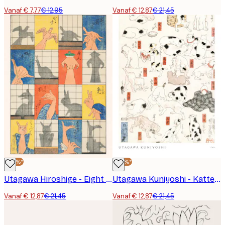
Vanaf € 7,77
€ 12,95
Vanaf € 12,87
€ 21,45
-40%*
-40%*
Utagawa Hiroshige - Eight Shadow Figures Poster
Utagawa Kuniyoshi - Katten Poster
Vanaf € 12,87
€ 21,45
Vanaf € 12,87
€ 21,45