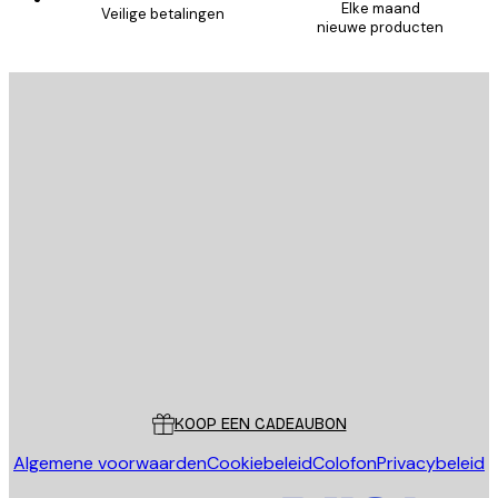
Elke maand
Veilige betalingen
nieuwe producten
E-mail
VERSTUUR
Store
Poster Store
Klantenservice
KOOP EEN CADEAUBON
Algemene voorwaarden
Cookiebeleid
Colofon
Privacybeleid