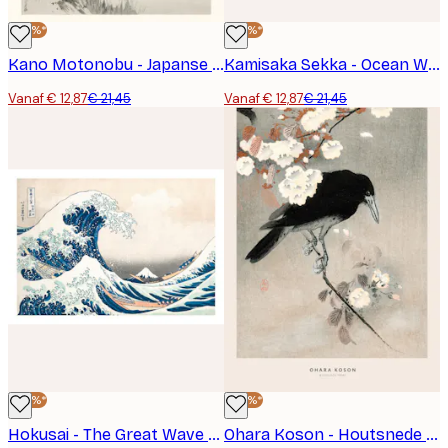
-40%*
-40%*
Kano Motonobu - Japanse Kraanvogel Poster
Kamisaka Sekka - Ocean Waves From Momoyogusa Poster
Vanaf € 12,87
€ 21,45
Vanaf € 12,87
€ 21,45
-40%*
-40%*
Hokusai - The Great Wave Landschap Poster
Ohara Koson - Houtsnede Poster