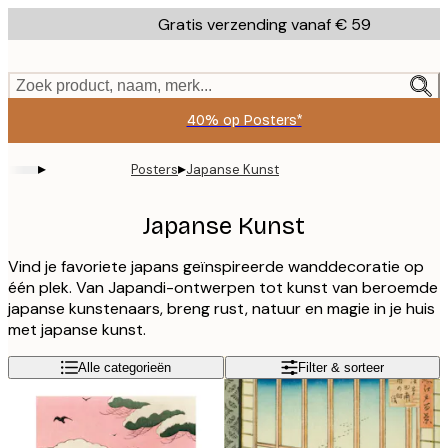
Skip
Gratis verzending vanaf € 59
to
main
content.
Zoek product, naam, merk...
40% op Posters*
▸
▸
Posters
Japanse Kunst
Japanse Kunst
Vind je favoriete japans geïnspireerde wanddecoratie op
één plek. Van Japandi-ontwerpen tot kunst van beroemde
japanse kunstenaars, breng rust, natuur en magie in je huis
met japanse kunst.
Alle categorieën
Filter & sorteer