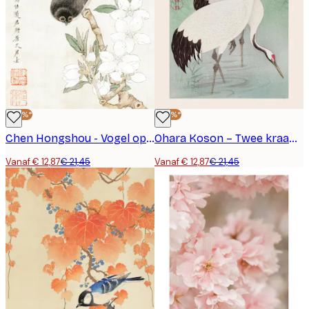
-40%*
-40%*
Chen Hongshou - Vogel op Tak Poster
Ohara Koson – Twee kraanvogels Poster
Vanaf € 12,87
€ 21,45
Vanaf € 12,87
€ 21,45