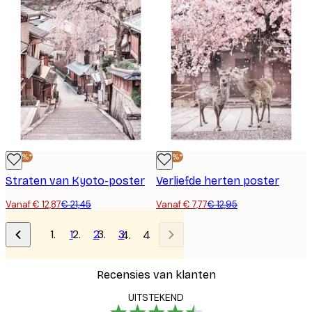
-40%*
-40%*
Straten van Kyoto-poster
Verliefde herten poster
Vanaf € 12,87
€ 21,45
Vanaf € 7,77
€ 12,95
1
2
3
4
Recensies van klanten
UITSTEKEND