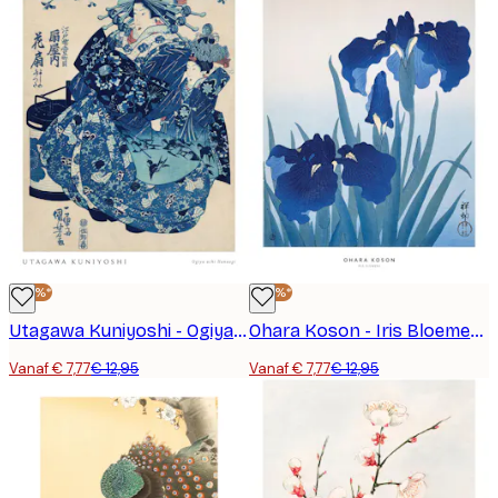
-40%*
-40%*
Utagawa Kuniyoshi - Ogiya uchi Hanaogi Poster
Ohara Koson - Iris Bloemen Poster
Vanaf € 7,77
€ 12,95
Vanaf € 7,77
€ 12,95