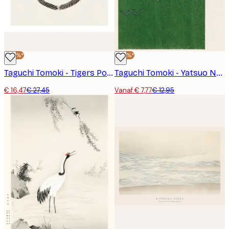
-40%*
-40%*
Taguchi Tomoki - Tigers Poster
Taguchi Tomoki - Yatsuo No Tsubaki Green Poster
€ 16,47
€ 27,45
Vanaf € 7,77
€ 12,95