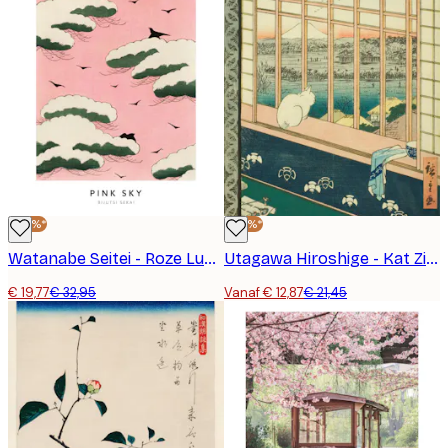
-40%*
-40%*
Watanabe Seitei - Roze Lucht Poster
Utagawa Hiroshige - Kat Zittend op de Vensterbank Poster
€ 19,77
€ 32,95
Vanaf € 12,87
€ 21,45