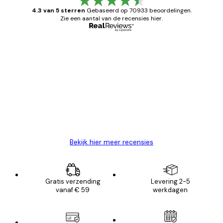
4.3 van 5 sterren
Gebaseerd op 70933 beoordelingen.
Zie een aantal van de recensies hier.
Geverifieerde koper
Recensies
van
Zeer tevreden
klanten
26 mei
Brenda W
Bekijk hier meer recensies
Gratis verzending
Levering 2-5
vanaf € 59
werkdagen