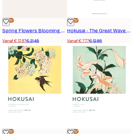
-40%*
-40%*
Spring Flowers Blooming Poster
Hokusai - The Great Wave Poster
Vanaf € 12,87
€ 21,45
Vanaf € 7,77
€ 12,95
-40%*
-40%*