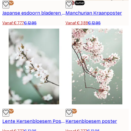
-40%*
-70%
Outlet
Japanse esdoorn bladeren poster
Manchurian Kraanposter
Vanaf € 7,77
€ 12,95
Vanaf € 3,88
€ 12,95
-40%*
-40%*
Lente Kersenbloesem Poster
Kersenbloesem poster