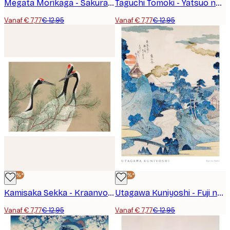
Megata Morikaga - Sakura Cherry Poster
Taguchi Tomoki - Yatsuo no Tsubaki Poster
Vanaf € 7,77
€ 12,95
Vanaf € 7,77
€ 12,95
-40%*
-40%*
Kamisaka Sekka - Kraanvogels uit Momoyogusa Poster
Utagawa Kuniyoshi - Fuji no Yukei Poster
Vanaf € 7,77
€ 12,95
Vanaf € 7,77
€ 12,95