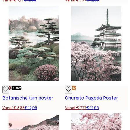
Vanaf € 7,77
€ 12,95
Vanaf € 7,77
€ 12,95
-70%
Outlet
-40%*
Botanische tuin poster
Chureito Pagoda Poster
Vanaf € 3,88
€ 12,95
Vanaf € 7,77
€ 12,95