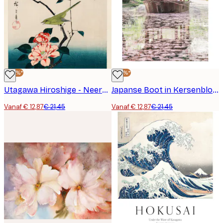
-40%*
-40%*
Utagawa Hiroshige - Neergestreken Vogel Houtsnede Poster
Japanse Boot in Kersenbloesems Poster
Vanaf € 12,87
€ 21,45
Vanaf € 12,87
€ 21,45