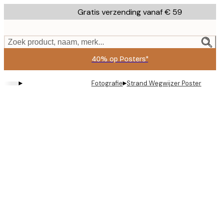
Skip
Gratis verzending vanaf € 59
to
main
content.
Zoek product, naam, merk...
40% op Posters*
▸
▸
Fotografie
Strand Wegwijzer Poster