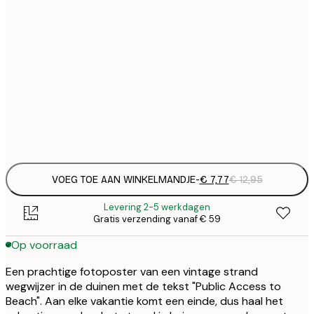
€
21x30 cm
€
€ 
30x40 cm
€
€ 
50x70 cm
€
Frame
options
VOEG TOE AAN WINKELMANDJE
-
€ 7,77
€ 12,95
Levering 2-5 werkdagen
Gratis verzending vanaf € 59
Op voorraad
Een prachtige fotoposter van een vintage strand
wegwijzer in de duinen met de tekst "Public Access to
Beach". Aan elke vakantie komt een einde, dus haal het