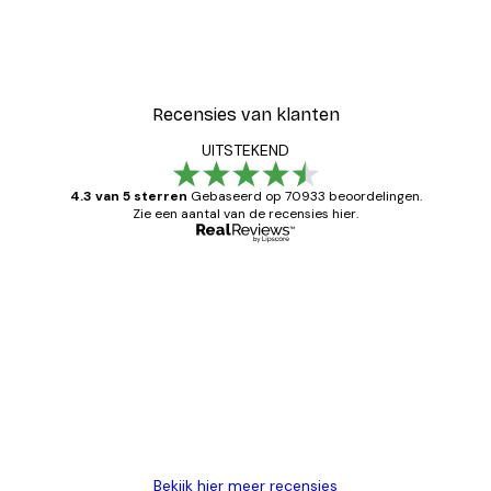
Recensies van klanten
UITSTEKEND
4.3 van 5 sterren
Gebaseerd op 70933 beoordelingen.
Zie een aantal van de recensies hier.
Geverifieerde koper
Recensies
van
Zeer tevreden
klanten
26 mei
Brenda W
Bekijk hier meer recensies