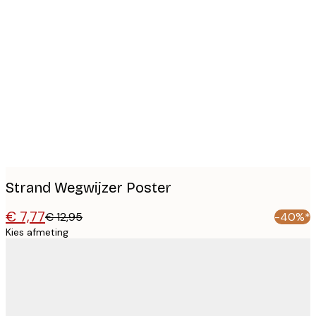
Product
images
Strand Wegwijzer Poster
€ 7,77
€ 12,95
-40%*
Kies afmeting