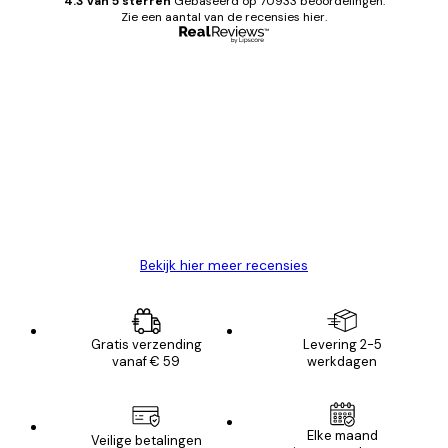
4.3 van 5 sterren
Gebaseerd op 70933 beoordelingen.
Zie een aantal van de recensies hier.
Geverifieerde koper
Recensies
van
Zeer tevreden
klanten
26 mei
Brenda W
Bekijk hier meer recensies
Gratis verzending
Levering 2-5
vanaf € 59
werkdagen
Elke maand
Veilige betalingen