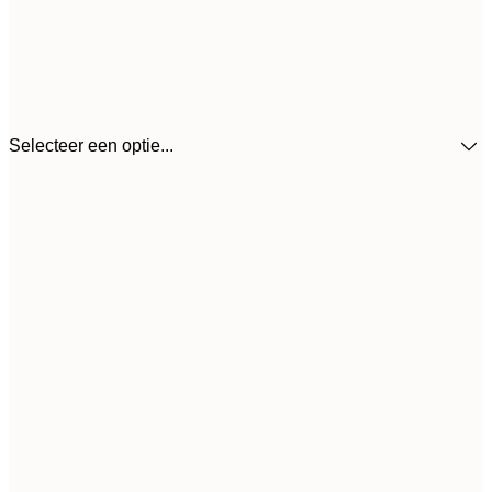
Selecteer een optie...
€
30x40 cm
€