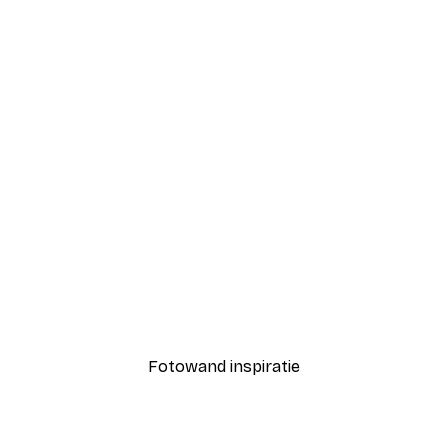
-30%*
oesembomen Poster
Kleurrijke Zon Poster
Vanaf € 9,07
€ 12,95
Fotowand inspiratie