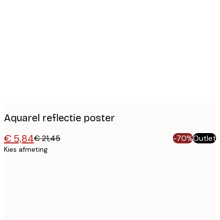
Product
images
Aquarel reflectie poster
€ 5,84
€ 21,45
-70%
Outlet
Kies afmeting