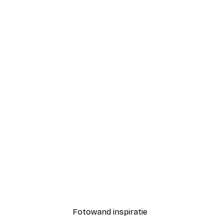
-40%*
Coco Poster
Vanaf € 7,77
€ 12,95
Fotowand inspiratie