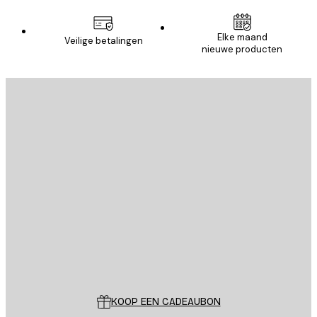
Elke maand
Veilige betalingen
nieuwe producten
E-mail
VERSTUUR
Store
Poster Store
Klantenservice
KOOP EEN CADEAUBON