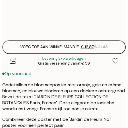
€ 
30x40 cm
€
Frame
options
VOEG TOE AAN WINKELMANDJE
-
€ 12,87
€ 21,45
Levering 2-5 werkdagen
Gratis verzending vanaf € 59
Op voorraad
Gedetailleerde bloemenposter met oranje, gele en crème
bloemen, en blauwe bladeren op een donkere achtergrond.
Bevat de tekst "JARDIN DE FLEURS COLLECTION DE
BOTANIQUES Paris, France". Deze elegante botanische
wandkunst voegt Franse stijl toe aan je ruimte.
Combineer deze poster met de 'Jardin de Fleurs No1'
poster voor een perfect paar.