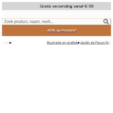
Skip
Gratis verzending vanaf € 59
to
main
content.
Zoek product, naam, merk...
40% op Posters*
▸
▸
Illustratie en grafiek
Jardin de Fleurs No2