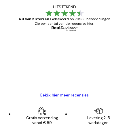
UITSTEKEND
4.3 van 5 sterren
Gebaseerd op 70933 beoordelingen.
Zie een aantal van de recensies hier.
Geverifieerde koper
Recensies
van
Zeer tevreden
klanten
26 mei
Brenda W
Bekijk hier meer recensies
Gratis verzending
Levering 2-5
vanaf € 59
werkdagen