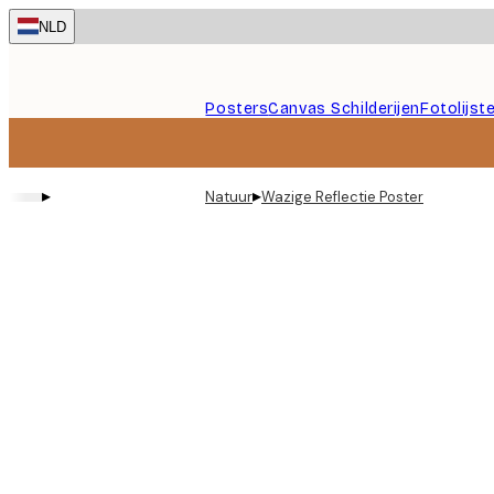
Skip
NLD
to
main
content.
Posters
Canvas Schilderijen
Fotolijst
▸
▸
Natuur
Wazige Reflectie Poster