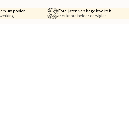
remium papier
Fotolijsten van hoge kwaliteit
werking.
met kristalhelder acrylglas.