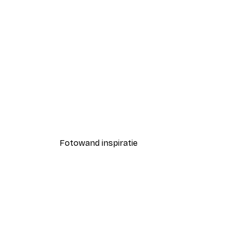
-70%
Outlet
Ochtend Duik Poster
Vanaf € 5,84
€ 21,45
Fotowand inspiratie