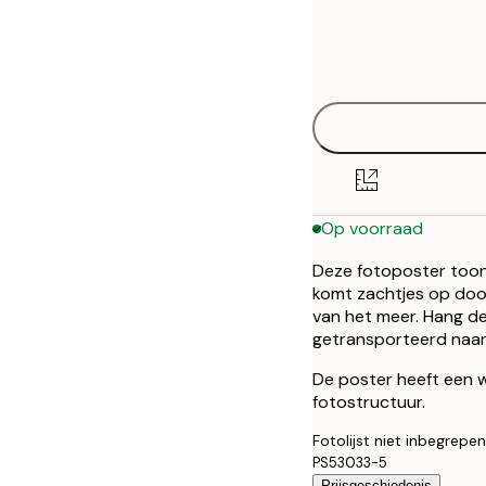
Frame
30x40 cm
options
50x70 cm
Op voorraad
Deze fotoposter toon
komt zachtjes op doo
van het meer. Hang dez
getransporteerd naar
De poster heeft een w
fotostructuur.
Fotolijst niet inbegrepen
PS53033-5
Prijsgeschiedenis