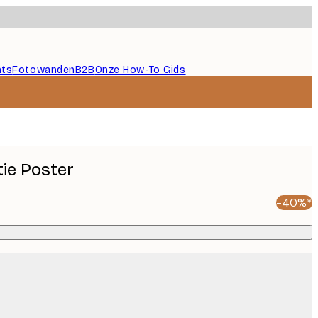
nts
Fotowanden
B2B
Onze How-To Gids
tie Poster
-40%*