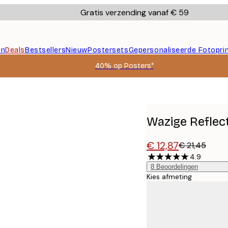
Gratis verzending vanaf € 59
en
Deals
Bestsellers
Nieuw
Postersets
Gepersonaliseerde Fotopri
40% op Posters*
Wazige Reflec
€ 12,87
€ 21,45
4.9
8
Beoordelingen
Kies afmeting