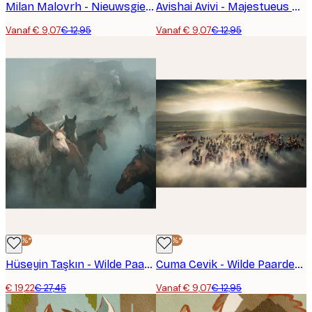
Milan Malovrh - Nieuwsgierig Glurend Paard Poster
Avishai Avivi - Majestueus Wit Paard Poster
Vanaf € 9,07
€ 12,95
Vanaf € 9,07
€ 12,95
-30%*
-30%*
Hüseyin Taşkın - Wilde Paarden in Stof Poster
Cuma Cevik - Wilde Paarden in Stof Poster
€ 19,22
€ 27,45
Vanaf € 9,07
€ 12,95