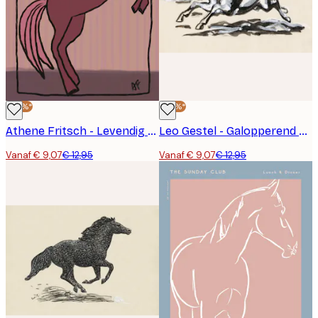
-30%*
-30%*
Athene Fritsch - Levendig Cocktail Paard Poster
Leo Gestel - Galopperend Paard No2 Poster
Vanaf € 9,07
€ 12,95
Vanaf € 9,07
€ 12,95