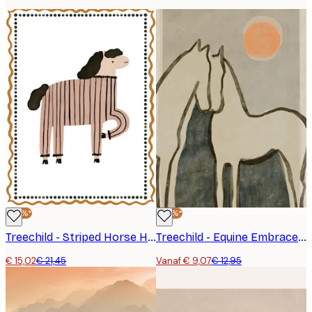
-30%*
-30%*
Treechild - Striped Horse Humor Poster
Treechild - Equine Embrace Poster
€ 15,02
€ 21,45
Vanaf € 9,07
€ 12,95