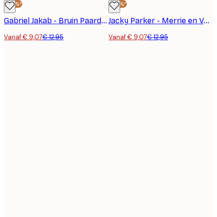
-30%*
-30%*
Gabriel Jakab - Bruin Paard bij Zonsondergang Poster
Jacky Parker - Merrie en Veulen Poster
Vanaf € 9,07
€ 12,95
Vanaf € 9,07
€ 12,95