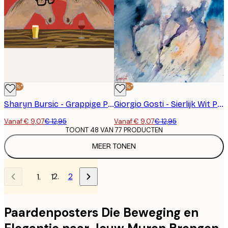
-30%*
-30%*
Sharyn Bursic - Grappige Paarden bij de Bar Poster
Giorgio Gosti - Sierlijk Wit Paard Poster
Vanaf € 9,07
€ 12,95
Vanaf € 9,07
€ 12,95
TOONT 48 VAN 77 PRODUCTEN
MEER TONEN
2
1
Paardenposters Die Beweging en