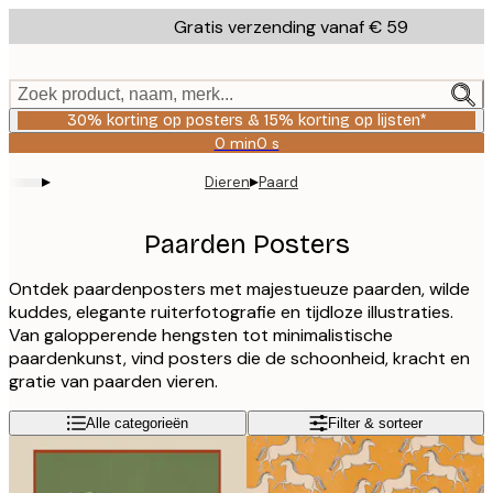
Skip
Gratis verzending vanaf € 59
to
main
content.
Zoek product, naam, merk...
30% korting op posters & 15% korting op lijsten*
0 min
0 s
Geldig
tot:
▸
▸
Dieren
Paard
2026-
08-
06
Paarden Posters
Ontdek paardenposters met majestueuze paarden, wilde
kuddes, elegante ruiterfotografie en tijdloze illustraties.
Van galopperende hengsten tot minimalistische
paardenkunst, vind posters die de schoonheid, kracht en
gratie van paarden vieren.
Alle categorieën
Filter & sorteer