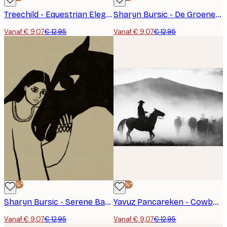
Treechild - Equestrian Elegance Poster
Sharyn Bursic - De Groene Ruiter Poster
Vanaf € 9,07
€ 12,95
Vanaf € 9,07
€ 12,95
-30%*
-30%*
Sharyn Bursic - Serene Band Vrouw en Paard Poster
Yavuz Pancareken - Cowboy met Paarden Poster
Vanaf € 9,07
€ 12,95
Vanaf € 9,07
€ 12,95