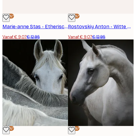
-30%*
-30%*
Marie-anne Stas - Etherische Witte Paarden Poster
Rostovskiy Anton - Witte Wilde Paarden Poster
Vanaf € 9,07
€ 12,95
Vanaf € 9,07
€ 12,95
-30%*
-30%*