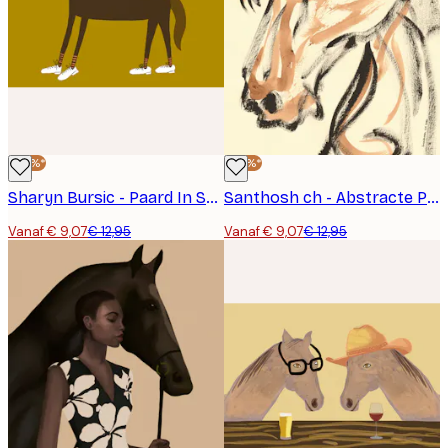
-30%*
-30%*
Sharyn Bursic - Paard In Sneakers Poster
Santhosh ch - Abstracte Paardenschets Poster
Vanaf € 9,07
€ 12,95
Vanaf € 9,07
€ 12,95