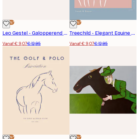
-30%*
-30%*
Leo Gestel - Galopperend Paard No1 Poster
Treechild - Elegant Equine Sketch Poster
Vanaf € 9,07
€ 12,95
Vanaf € 9,07
€ 12,95
-30%*
-30%*