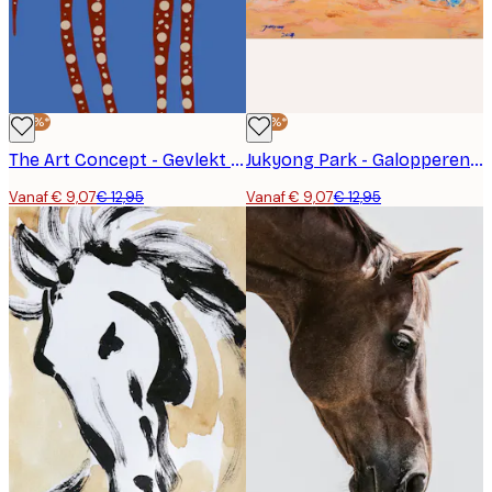
-30%*
-30%*
The Art Concept - Gevlekt Langbenig Paard Poster
Jukyong Park - Galopperende Blauwe Paarden Poster
Vanaf € 9,07
€ 12,95
Vanaf € 9,07
€ 12,95