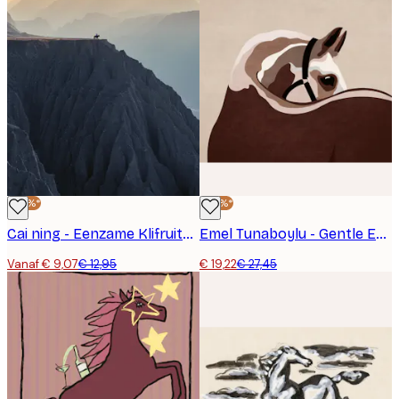
-30%*
-30%*
Cai ning - Eenzame Klifruiter Poster
Emel Tunaboylu - Gentle Equine Curve Poster
Vanaf € 9,07
€ 12,95
€ 19,22
€ 27,45