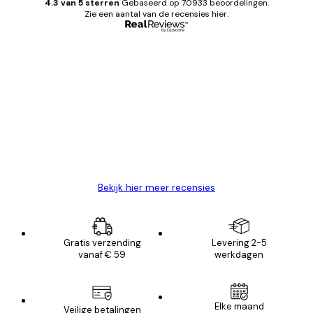
4.3 van 5 sterren
Gebaseerd op 70933 beoordelingen.
Zie een aantal van de recensies hier.
Geverifieerde koper
Recensies
van
Zeer tevreden
klanten
26 mei
Brenda W
Bekijk hier meer recensies
Gratis verzending
Levering 2-5
vanaf € 59
werkdagen
E-mail
Elke maand
Veilige betalingen