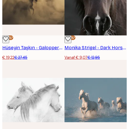
-30%*
-30%*
Hüseyin Taşkın - Galopperende Wilde Paarden Poster
Monika Strigel - Dark Horse Poster
€ 19,22
€ 27,45
Vanaf € 9,07
€ 12,95