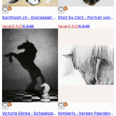
-30%*
-30%*
Santhosh ch - Expressief Paardenhoofd Poster
Shot by Clint - Portret van een Paardenkop Poster
Vanaf € 9,07
€ 12,95
Vanaf € 9,07
€ 12,95
-30%*
-30%*
Victoria Glinka - Schaakpaard Schaduw Poster
Kimberly - Sereen Paardenportret Poster