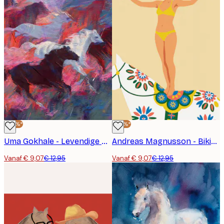
-30%*
-30%*
Uma Gokhale - Levendige Rennende Paarden Poster
Andreas Magnusson - Bikini Acrobaat op Paard Poster
Vanaf € 9,07
€ 12,95
Vanaf € 9,07
€ 12,95