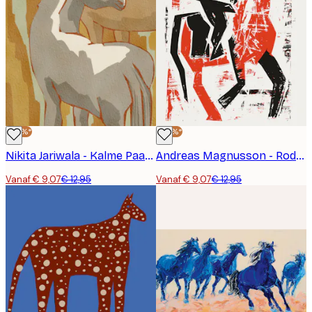
-30%*
-30%*
Nikita Jariwala - Kalme Paardenfamilie Poster
Andreas Magnusson - Rode Ruiter Poster
Vanaf € 9,07
€ 12,95
Vanaf € 9,07
€ 12,95