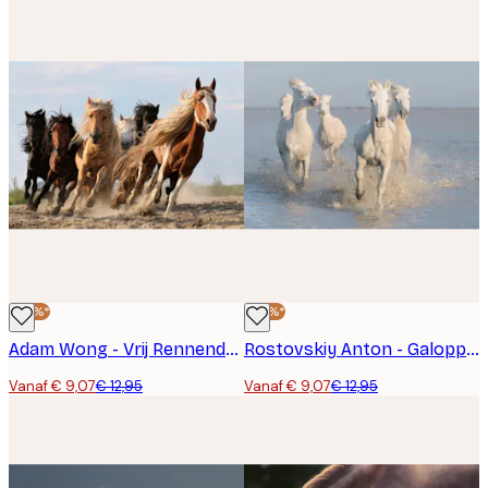
-30%*
-30%*
Adam Wong - Vrij Rennende Wilde Paarden Poster
Rostovskiy Anton - Galopperende Witte Paarden Poster
Vanaf € 9,07
€ 12,95
Vanaf € 9,07
€ 12,95