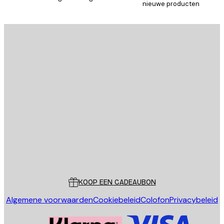
nieuwe producten
AANMELDEN
Privacy beleid
E-mail
VERSTUUR
Store
Poster Store
Klantenservice
KOOP EEN CADEAUBON
Algemene voorwaarden
Cookiebeleid
Colofon
Privacybeleid