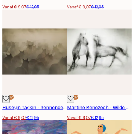
Vanaf € 9,07
€ 12,95
Vanaf € 9,07
€ 12,95
-30%*
-30%*
Huseyin Taşkın - Rennende Wilde Paarden Poster
Martine Benezech - Wilde Paarden in Beweging Poster
Vanaf € 9,07
€ 12,95
Vanaf € 9,07
€ 12,95